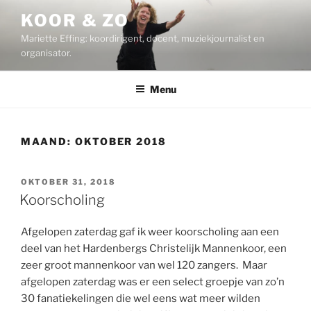
Ga
KOOR & ZO
naar
Mariette Effing: koordirigent, docent, muziekjournalist en
de
organisator.
inhoud
Menu
MAAND:
OKTOBER 2018
GEPLAATST
OKTOBER 31, 2018
OP
Koorscholing
Afgelopen zaterdag gaf ik weer koorscholing aan een
deel van het Hardenbergs Christelijk Mannenkoor, een
zeer groot mannenkoor van wel 120 zangers. Maar
afgelopen zaterdag was er een select groepje van zo’n
30 fanatiekelingen die wel eens wat meer wilden