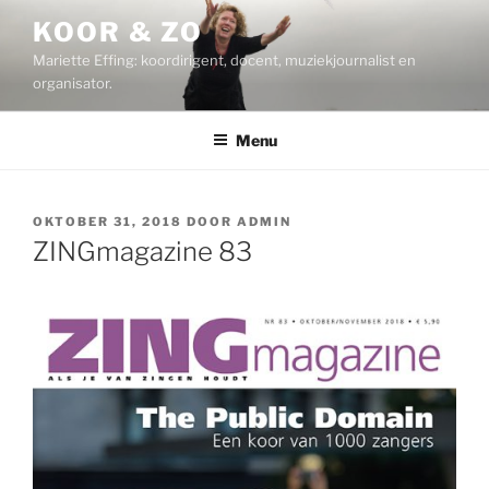
Ga
KOOR & ZO
naar
Mariette Effing: koordirigent, docent, muziekjournalist en
de
organisator.
inhoud
Menu
GEPLAATST
OKTOBER 31, 2018
DOOR
ADMIN
OP
ZINGmagazine 83