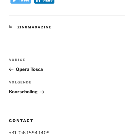
CATEGORIEËN
ZINGMAGAZINE
Bericht
Vorig
VORIGE
navigatie
bericht
Opera Tosca
Volgend
VOLGENDE
bericht
Koorscholing
CONTACT
+31 (0)6 1594 1409