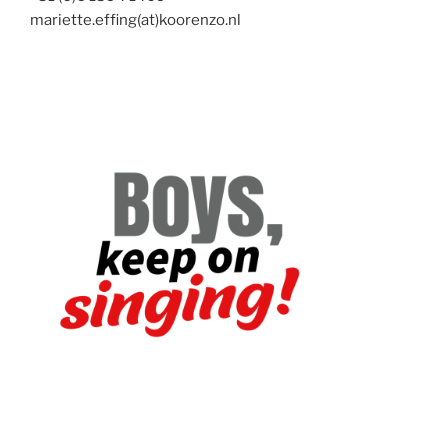
mariette.effing(at)koorenzo.nl