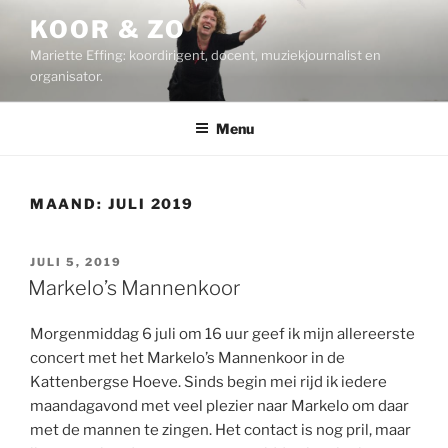
Ga
KOOR & ZO
naar
Mariette Effing: koordirigent, docent, muziekjournalist en
de
organisator.
inhoud
Menu
MAAND:
JULI 2019
GEPLAATST
JULI 5, 2019
OP
Markelo’s Mannenkoor
Morgenmiddag 6 juli om 16 uur geef ik mijn allereerste
concert met het Markelo’s Mannenkoor in de
Kattenbergse Hoeve. Sinds begin mei rijd ik iedere
maandagavond met veel plezier naar Markelo om daar
met de mannen te zingen. Het contact is nog pril, maar