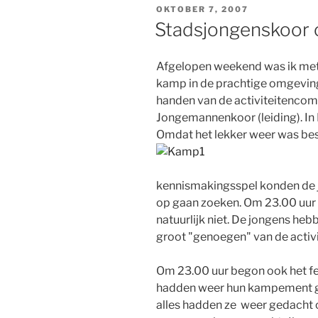
GEPLAATST
OKTOBER 7, 2007
OP
Stadsjongenskoor 
Afgelopen weekend was ik met
kamp in de prachtige omgeving
handen van de activiteitenco
Jongemannenkoor (leiding). In 
Omdat het lekker weer was besl
kennismakingsspel konden de j
op gaan zoeken. Om 23.00 uur m
natuurlijk niet. De jongens hebb
groot "genoegen" van de activ
Om 23.00 uur begon ook het fe
hadden weer hun kampement ge
alles hadden ze weer gedacht o