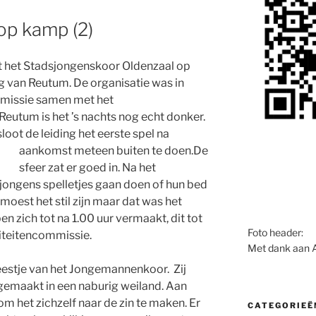
op kamp (2)
 het Stadsjongenskoor Oldenzaal op
 van Reutum. De organisatie was in
mmissie samen met het
Reutum is het ’s nachts nog echt donker.
oot de leiding het eerste spel na
aankomst meteen buiten te doen.
De
sfeer zat er goed in. Na het
ongens spelletjes gaan doen of hun bed
oest het stil zijn maar dat was het
en zich tot na 1.00 uur vermaakt, dit tot
Foto header:
iteitencommissie.
Met dank aan 
estje van het Jongemannenkoor. Zij
maakt in een naburig weiland. Aan
m het zichzelf naar de zin te maken. Er
CATEGORIEË