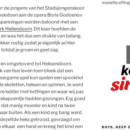
mariette.effing
ver: de jongens van het Stadsjongenskoor
 meedoen aan de opera Boris Godoenov
 inspanningen werden beloond met een
rk Hellendoorn
. Dit keer hoefden de
bus en was het dus een drukte van belang.
ekker rustig zodat je eigenlijk achter
 totdat je groen en geel zag.
d en omgetoverd tot Heksendoorn.
k van hun leven toen bleek dat een
asergame spel kon spelen een spookhol
skeletten, heksen en spinnen. Je werd
e kelder met kettingen en waar wij pas
aaskapoentje hadden gezongen. Erg goed
 dat menig moeder en kind na twee
ar buiten. Als een kind erg bang werd
r dezelfde heks getroost, gevraagd om
 elkaar een hand en kreeg het kind een
BOYS, KEEP 