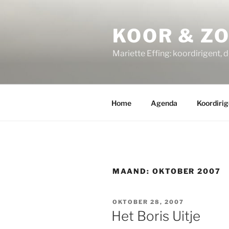
Ga
naar
KOOR & Z
de
inhoud
Mariette Effing: koordirigent, 
Home
Agenda
Koordirig
MAAND:
OKTOBER 2007
GEPLAATST
OKTOBER 28, 2007
OP
Het Boris Uitje