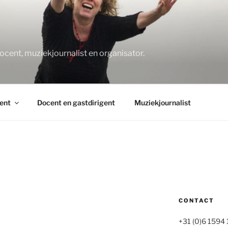
O
docent, muziekjournalist en organisator.
ent
Docent en gastdirigent
Muziekjournalist
CONTACT
+31 (0)6 1594