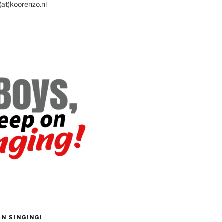
(at)koorenzo.nl
ON SINGING!