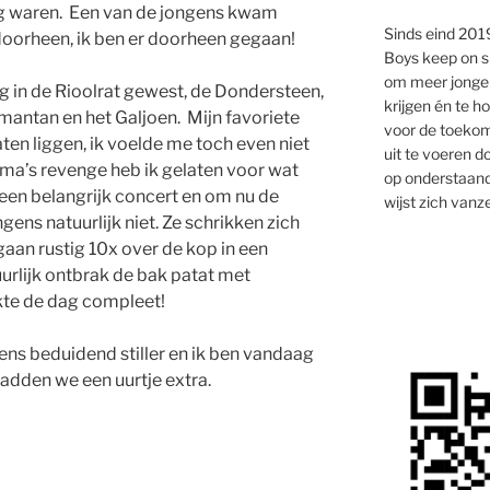
g waren. Een van de jongens kwam
Sinds eind 2019
 doorheen, ik ben er doorheen gegaan!
Boys keep on s
om meer jongen
ig in de Rioolrat gewest, de Dondersteen,
krijgen én te 
mantan en het Galjoen. Mijn favoriete
voor de toekom
aten liggen, ik voelde me toch even niet
uit te voeren d
ma’s revenge heb ik gelaten voor wat
op onderstaand
 een belangrijk concert en om nu de
wijst zich vanze
ens natuurlijk niet. Ze schrikken zich
aan rustig 10x over de kop in een
urlijk ontbrak de bak patat met
akte de dag compleet!
ns beduidend stiller en ik ben vandaag
hadden we een uurtje extra.