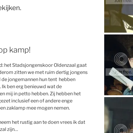
kijken.
op kamp!
d: het Stadsjongenskoor Oldenzaal gaat
derom zitten we met ruim dertig jongens
jl de jongemannen hun tent hebben
t. Ik ben erg benieuwd wat de
 mij in petto hebben. Zij hebben het
ezet inclusief een of andere enge
 geen zaklamp mee mogen nemen.
neem het rustig aan te doen vrees ik dat
zal zijn…