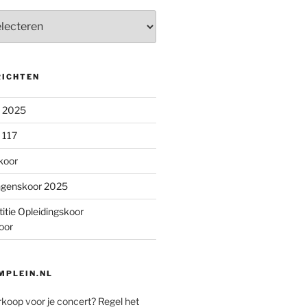
RICHTEN
n 2025
 117
koor
ngenskoor 2025
itie Opleidingskoor
oor
PLEIN.NL
rkoop voor je concert? Regel het