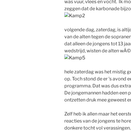
was vuur, vlees en vocht. Ik m
zeggen dat de karbonade bijzo
volgende dag, zaterdag, is alti
van de alten tegen de sopranen
dat alleen de jongens tot 13 ja
wedstrijd, wisten de alten wÃ
hele zaterdag was het mistig g
op. Toch stond de er ’s avond 
programma. Dat was dus extra 
De jongemannen hadden een prac
ontzetten druk mee geweest en
Zelf heb ik allen maar het eers
reacties van de jongens te hore
donkere tocht vol verassingen.