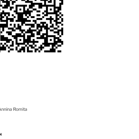
Annina Romita
N