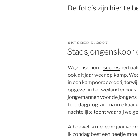
De foto’s zijn
hier
te be
GEPLAATST
OKTOBER 5, 2007
OP
Stadsjongenskoor 
Wegens enorm
succes
herhaal
ook dit jaar weer op kamp. We
in een kampeerboerderij terwi
opgezet in het weiland er naas
jongemannen voor de jongens en
hele dagprogramma in elkaar g
nachtelijke tocht waarbij we
Alhoewel ik me ieder jaar voor
ik zondag best een beetje moe 