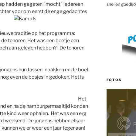
 soep hadden gegeten "mocht" iedereen
snel en goedko
chter voor om eerst de enge gedachtes
euwe traditie op het programma:
 de tenoren. Het was een beetje een
 toch aan gelegen hebben?! De tenoren
ongens hun tassen inpakken en de boel
og even de bosjes in gedoken. Het is
FOTOS
Het
nd en na de hamburgermaaltijd konden
tte kind weer ophalen. Het was een erg
rd weekend. De jongens hebben elkaar
o kunnen we er weer een jaar tegenaan!