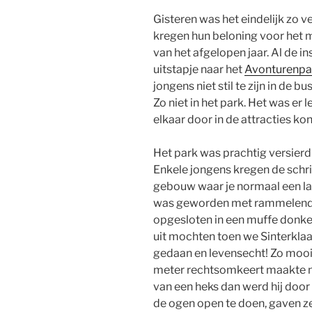
Gisteren was het eindelijk zo 
kregen hun beloning voor het
van het afgelopen jaar. Al de
uitstapje naar het
Avonturenpa
jongens niet stil te zijn in de 
Zo niet in het park. Het was er l
elkaar door in de attracties kon
Het park was prachtig versier
Enkele jongens kregen de schri
gebouw waar je normaal een l
was geworden met rammelende 
opgesloten in een muffe donker
uit mochten toen we Sinterkl
gedaan en levensecht! Zo mooi
meter rechtsomkeert maakte na
van een heks dan werd hij doo
de ogen open te doen, gaven ze