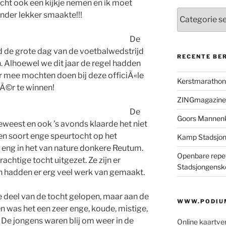
ocht ook een kijkje nemen en ik moet
Categorieën
nder lekker smaakte!!!
De
jd de grote dag van de voetbalwedstrijd
RECENTE BE
. Alhoewel we dit jaar de regel hadden
ar mee mochten doen bij deze officiÃ«le
Kerstmaratho
©Ã©r te winnen!
ZINGmagazine
De
Goors Mannen
eweest en ook ’s avonds klaarde het niet
een soort enge speurtocht op het
Kamp Stadsjo
eng in het van nature donkere Reutum.
Openbare repet
htige tocht uitgezet. Ze zijn er
Stadsjongensk
 hadden er erg veel werk van gemaakt.
te deel van de tocht gelopen, maar aan de
WWW.PODIUM
n was het een zeer enge, koude, mistige,
 De jongens waren blij om weer in de
Online kaartve