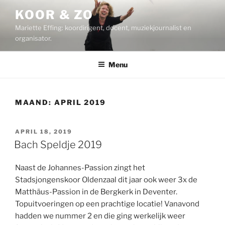
Ga
KOOR & ZO
naar
Mariette Effing: koordirigent, docent, muziekjournalist en
de
organisator.
inhoud
Menu
MAAND:
APRIL 2019
GEPLAATST
APRIL 18, 2019
OP
Bach Speldje 2019
Naast de Johannes-Passion zingt het
Stadsjongenskoor Oldenzaal dit jaar ook weer 3x de
Matthäus-Passion in de Bergkerk in Deventer.
Topuitvoeringen op een prachtige locatie! Vanavond
hadden we nummer 2 en die ging werkelijk weer