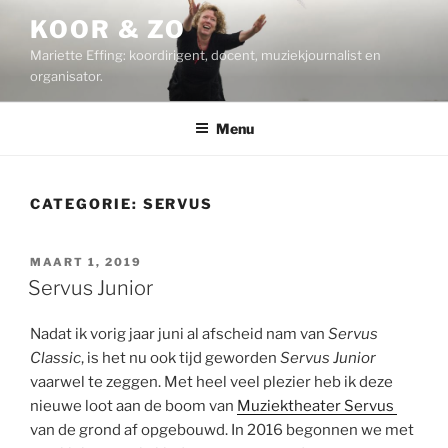
Ga
KOOR & ZO
naar
Mariette Effing: koordirigent, docent, muziekjournalist en
de
organisator.
inhoud
Menu
CATEGORIE:
SERVUS
GEPLAATST
MAART 1, 2019
OP
Servus Junior
Nadat ik vorig jaar juni al afscheid nam van
Servus
Classic
, is het nu ook tijd geworden
Servus Junior
vaarwel te zeggen. Met heel veel plezier heb ik deze
nieuwe loot aan de boom van
Muziektheater Servus
van de grond af opgebouwd. In 2016 begonnen we met