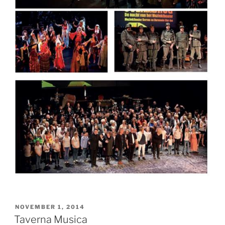
GEPLAATST
NOVEMBER 1, 2014
OP
Taverna Musica