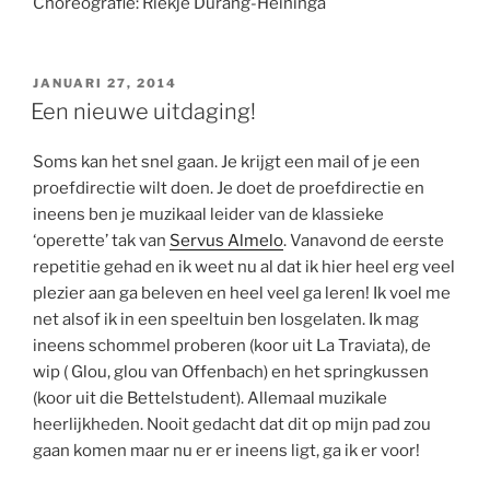
Choreografie: Riekje Durang-Heininga
GEPLAATST
JANUARI 27, 2014
OP
Een nieuwe uitdaging!
Soms kan het snel gaan. Je krijgt een mail of je een
proefdirectie wilt doen. Je doet de proefdirectie en
ineens ben je muzikaal leider van de klassieke
‘operette’ tak van
Servus Almelo
. Vanavond de eerste
repetitie gehad en ik weet nu al dat ik hier heel erg veel
plezier aan ga beleven en heel veel ga leren! Ik voel me
net alsof ik in een speeltuin ben losgelaten. Ik mag
ineens schommel proberen (koor uit La Traviata), de
wip ( Glou, glou van Offenbach) en het springkussen
(koor uit die Bettelstudent). Allemaal muzikale
heerlijkheden. Nooit gedacht dat dit op mijn pad zou
gaan komen maar nu er er ineens ligt, ga ik er voor!