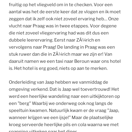
fruitig op het vliegveld om in te checken. Voor een
aantal was het de eerste keer dat ze vlogen en ik moet
zeggen dat ik zelf ook niet zoveel ervaring heb… Onze
vlucht naar Praag was in twee etappes. Voor degene
die niet zoveel vliegervaring had was dit dus een
dubbele leerervaring. Eerst naar ZÃ¼rich en
vervolgens naar Praag! De landing in Praag was een
stuk ruwer dan die in ZÃ¼rich maar we zijn er! Van
daaruit namen we een taxi naar Beroun waar ons hotel
is. Het hotel is erg goed, niets op aan te merken.
Onderleiding van Jaap hebben we vanmiddag de
omgeving verkend. Dat is Jaap wel toevertrouwd! Het
werd een heerlijke wandeling naar een uitkijktoren op
een "berg" Waarbij we onderweg ook nog langs de
speeltuin kwamen. Natuurlijk kwam er de vraag "Jaap,
wanneer krijgen we een ijsje!" Maar de plaatselijke
kroeg serveerde heerlijke pils en cola waarna we met
spanning uitkeken naar het diner.