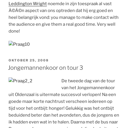
Leddington Wright
noemde in zijn toespraak al vast
Ã©Ã©n aspect van ons optreden dat hij erg goed en
heel belangrijk vond: you manage to make contact with
the audience en give them a real good time. Very well
done!
GEPLAATST
OKTOBER 25, 2008
OP
Jongemannenkoor on tour 3
De tweede dag van de tour
van het Jongemannenkoor
uit Oldenzaal is uitermate succesvol verlopen! Na een
goede maar korte nachtrust verscheen iedereen op
tijd voor het ontbijt: honger! Gelukkig was het ontbijt
beduidend beter dan het avondeten, dus de jongens en
ik hadden even wat in te halen. Daarna met de bus naar