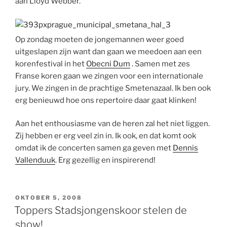
aan Lloyd Webber.
Op zondag moeten de jongemannen weer goed
uitgeslapen zijn want dan gaan we meedoen aan een
korenfestival in het
Obecni Dum
. Samen met zes
Franse koren gaan we zingen voor een internationale
jury. We zingen in de prachtige Smetenazaal. Ik ben ook
erg benieuwd hoe ons repertoire daar gaat klinken!
Aan het enthousiasme van de heren zal het niet liggen.
Zij hebben er erg veel zin in. Ik ook, en dat komt ook
omdat ik de concerten samen ga geven met
Dennis
Vallenduuk
. Erg gezellig en inspirerend!
GEPLAATST
OKTOBER 5, 2008
OP
Toppers Stadsjongenskoor stelen de
show!