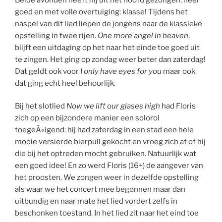
goed en met volle overtuiging: klasse! Tijdens het
naspel van dit lied liepen de jongens naar de klassieke
opstelling in twee rijen.
One more angel in heaven
,
blijft een uitdaging op het naar het einde toe goed uit
te zingen. Het ging op zondag weer beter dan zaterdag!
Dat geldt ook voor
I only have eyes
for you
maar ook
dat ging echt heel behoorlijk.
Bij het slotlied
Now we lift our glases high
had Floris
zich op een bijzondere manier een solorol
toegeÃ«igend: hij had zaterdag in een stad een hele
mooie versierde bierpull gekocht en vroeg zich af of hij
die bij het optreden mocht gebruiken. Natuurlijk wat
een goed idee! En zo werd Floris (16+) de aangever van
het proosten. We zongen weer in dezelfde opstelling
als waar we het concert mee begonnen maar dan
uitbundig en naar mate het lied vordert zelfs in
beschonken toestand. In het lied zit naar het eind toe