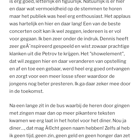
is erg goed, letterlijk en figuurlijk. Natuurlijk is er hier
en daar wat vermoeidheid op de stemmen te horen
maar het publiek was heel erg enthousiast. Het applaus
was hartelijk en hier en daar lang! Een van de beste
concerten ooit kan ik wel zeggen, iedereen is er vol
voor gegaan. Ik ben zeer onder de indruk. Dennis heeft
zeer geÃ¯nspireerd gespeeld en wist zowaar prachtige
klanken uit die Petrov te krijgen. Het "showelement",
dat wil zeggen hier en daar veranderen van opstelling
en af en toe een gebaar, werd heel erg goed ontvangen
en zorgt voor een meer losse sfeer waardoor de
jongens nog beter presteren. Ik ga daar zeker mee door
in de toekomst.
Na een lange zit in de bus waarbij de heren door gingen
met zingen maar dan op meer pikantere teksten
kwamen we erg laat in het hotel voor het diner. Nou ja
diner…, dat mag Ã©cht geen naam hebben! Zelfs al heb
ik geen tijd, geen zin, geen geld en geen honger dan zet