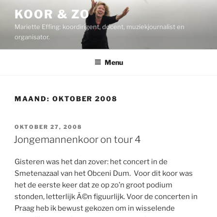
Ga
KOOR & ZO
naar
Mariette Effing: koordirigent, docent, muziekjournalist en
de
organisator.
inhoud
Menu
MAAND:
OKTOBER 2008
GEPLAATST
OKTOBER 27, 2008
OP
Jongemannenkoor on tour 4
Gisteren was het dan zover: het concert in de
Smetenazaal van het Obceni Dum. Voor dit koor was
het de eerste keer dat ze op zo’n groot podium
stonden, letterlijk Ã©n figuurlijk. Voor de concerten in
Praag heb ik bewust gekozen om in wisselende