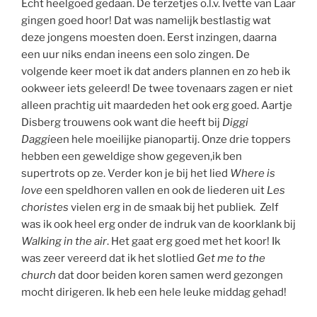
Echt heelgoed gedaan. De terzetjes o.l.v. Ivette van Laar
gingen goed hoor! Dat was namelijk bestlastig wat
deze jongens moesten doen. Eerst inzingen, daarna
een uur niks endan ineens een solo zingen. De
volgende keer moet ik dat anders plannen en zo heb ik
ookweer iets geleerd! De twee tovenaars zagen er niet
alleen prachtig uit maardeden het ook erg goed. Aartje
Disberg trouwens ook want die heeft bij
Diggi
Daggi
een hele moeilijke pianopartij. Onze drie toppers
hebben een geweldige show gegeven,ik ben
supertrots op ze. Verder kon je bij het lied
Where is
love
een speldhoren vallen en ook de liederen uit
Les
choristes
vielen erg in de smaak bij het publiek. Zelf
was ik ook heel erg onder de indruk van de koorklank bij
Walking in the air
. Het gaat erg goed met het koor! Ik
was zeer vereerd dat ik het slotlied
Get me to the
church
dat door beiden koren samen werd gezongen
mocht dirigeren. Ik heb een hele leuke middag gehad!