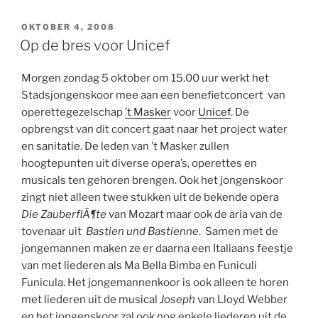
GEPLAATST
OKTOBER 4, 2008
OP
Op de bres voor Unicef
Morgen zondag 5 oktober om 15.00 uur werkt het
Stadsjongenskoor mee aan een benefietconcert van
operettegezelschap
’t Masker
voor
Unicef
. De
opbrengst van dit concert gaat naar het project water
en sanitatie. De leden van ’t Masker zullen
hoogtepunten uit diverse opera’s, operettes en
musicals ten gehoren brengen. Ook het jongenskoor
zingt niet alleen twee stukken uit de bekende opera
Die ZauberflÃ¶te
van Mozart maar ook de aria van de
tovenaar uit
Bastien und Bastienne
. Samen met de
jongemannen maken ze er daarna een Italiaans feestje
van met liederen als Ma Bella Bimba en Funiculi
Funicula. Het jongemannenkoor is ook alleen te horen
met liederen uit de musical
Joseph
van Lloyd Webber
en het jongenskoor zal ook nog enkele liederen uit de