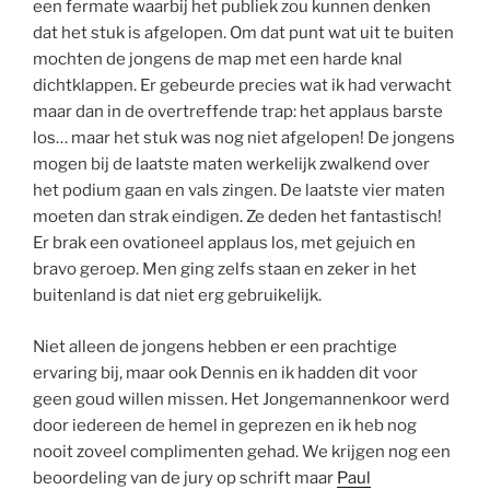
een fermate waarbij het publiek zou kunnen denken
dat het stuk is afgelopen. Om dat punt wat uit te buiten
mochten de jongens de map met een harde knal
dichtklappen. Er gebeurde precies wat ik had verwacht
maar dan in de overtreffende trap: het applaus barste
los… maar het stuk was nog niet afgelopen! De jongens
mogen bij de laatste maten werkelijk zwalkend over
het podium gaan en vals zingen. De laatste vier maten
moeten dan strak eindigen. Ze deden het fantastisch!
Er brak een ovationeel applaus los, met gejuich en
bravo geroep. Men ging zelfs staan en zeker in het
buitenland is dat niet erg gebruikelijk.
Niet alleen de jongens hebben er een prachtige
ervaring bij, maar ook Dennis en ik hadden dit voor
geen goud willen missen. Het Jongemannenkoor werd
door iedereen de hemel in geprezen en ik heb nog
nooit zoveel complimenten gehad. We krijgen nog een
beoordeling van de jury op schrift maar
Paul