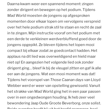
Daarna kwam weer een spannend moment: zingen
zonder dirigent en bewegen op het podium. Tijdens
Mad World
moesten de jongens op afgesproken
momenten door elkaar lopen om vervolgens verspreid
over het hele podium strak stil te staan en recht de zaal
in te zingen. Mijn instructie vooraf om het podium met
een derde te verkleinen werdverbluffend goed door de
jongens opgepikt. Ze bleven tijdens het lopen mooi
compact bij elkaar zodat ze goedcontact hadden. Het
applaus na dit lied was overweldigend en hield maar
niet op! En aangezien het volgende lied ook zonder
dirigent ging… bleef ik bij de vleugel zitten en gaf ik alle
eer aan de jongens. Wat een mooi moment was dat!
Tijdens het voorspel van
Those Caanan days
van Lloyd
Webber werd er weer van opstelling gewisseld. Vanuit
het strakke van Mad World ging het in een paar passen
over in een ongedwongen houding. Ik heb zeer veel
bewondering Jaap Oude Groote Beverborg, onze solist.
Beide avonden heeft hij uit het hoofd gezongen, heel