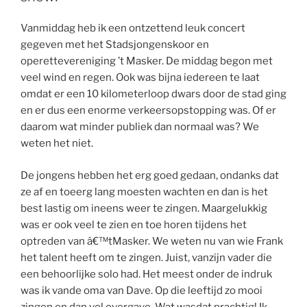
Vanmiddag heb ik een ontzettend leuk concert
gegeven met het Stadsjongenskoor en
operettevereniging ’t Masker. De middag begon met
veel wind en regen. Ook was bijna iedereen te laat
omdat er een 10 kilometerloop dwars door de stad ging
en er dus een enorme verkeersopstopping was. Of er
daarom wat minder publiek dan normaal was? We
weten het niet.
De jongens hebben het erg goed gedaan, ondanks dat
ze af en toeerg lang moesten wachten en dan is het
best lastig om ineens weer te zingen. Maargelukkig
was er ook veel te zien en toe horen tijdens het
optreden van â€™tMasker. We weten nu van wie Frank
het talent heeft om te zingen. Juist, vanzijn vader die
een behoorlijke solo had. Het meest onder de indruk
was ik vande oma van Dave. Op die leeftijd zo mooi
zingen en dan vol overgave. Wat wasdat prachtig! Ik