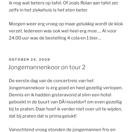
ik nog wat beters op tafel. Of zoals Rolan aan tafel zei:
zelfs in het ziekehuis is het eten beter.
Morgen weer erg vroeg op maar gelukkig wordt de klok
verzet. Iedereen was ook wel heel erg moe…. Al voor
24.00 uur was de bestelling 4 cola en 1 bier…
GEPLAATST
OKTOBER 24, 2008
OP
Jongemannenkoor on tour 2
De eerste dag van de concertreis van het
Jongemannekoor is erg goed en heel gezellig verlopen.
Dennis en ik hadden gisteravond al slim een hotel
geboekt in de buurt van DÃ¼sseldorf om even gezellig
bij te praten. Daar hoef ik verder niet over uit te wijden,
dat bij praten dat is prima gelukt!
Vanochtend vroeg stonden de jongemannen fris en