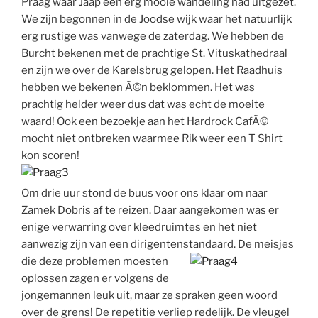
Praag waar Jaap een erg mooie wandeling had uitgezet.
We zijn begonnen in de Joodse wijk waar het natuurlijk
erg rustige was vanwege de zaterdag. We hebben de
Burcht bekenen met de prachtige St. Vituskathedraal
en zijn we over de Karelsbrug gelopen. Het Raadhuis
hebben we bekenen Ã©n beklommen. Het was
prachtig helder weer dus dat was echt de moeite
waard! Ook een bezoekje aan het Hardrock CafÃ©
mocht niet ontbreken waarmee Rik weer een T Shirt
kon scoren!
Om drie uur stond de buus voor ons klaar om naar
Zamek Dobris af te reizen. Daar aangekomen was er
enige verwarring over kleedruimtes en het niet
aanwezig zijn van een dirigentenstandaard.
De meisjes
die deze problemen moesten
oplossen zagen er volgens de
jongemannen leuk uit, maar ze spraken geen woord
over de grens! De repetitie verliep redelijk. De vleugel