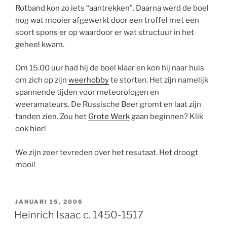
Rotband kon zo iets “aantrekken”. Daarna werd de boel
nog wat mooier afgewerkt door een troffel met een
soort spons er op waardoor er wat structuur in het
geheel kwam.
Om 15.00 uur had hij de boel klaar en kon hij naar huis
om zich op zijn
weerhobby
te storten. Het zijn namelijk
spannende tijden voor meteorologen en
weeramateurs. De Russische Beer gromt en laat zijn
tanden zien. Zou het
Grote Werk
gaan beginnen? Klik
ook
hier
!
We zijn zeer tevreden over het resutaat. Het droogt
mooi!
GEPLAATST
JANUARI 15, 2006
OP
Heinrich Isaac c. 1450-1517