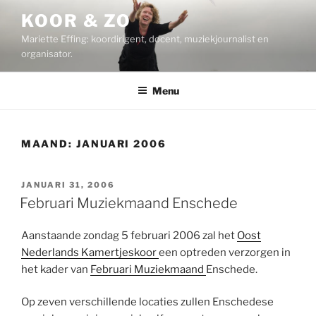
Ga
KOOR & ZO
naar
Mariette Effing: koordirigent, docent, muziekjournalist en
de
organisator.
inhoud
Menu
MAAND:
JANUARI 2006
GEPLAATST
JANUARI 31, 2006
OP
Februari Muziekmaand Enschede
Aanstaande zondag 5 februari 2006 zal het
Oost
Nederlands Kamertjeskoor
een optreden verzorgen in
het kader van
Februari Muziekmaand
Enschede.
Op zeven verschillende locaties zullen Enschedese