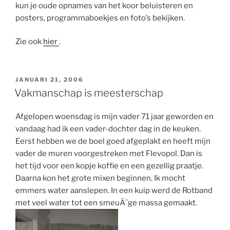
kun je oude opnames van het koor beluisteren en
posters, programmaboekjes en foto’s bekijken.
Zie ook
hier
.
GEPLAATST
JANUARI 21, 2006
OP
Vakmanschap is meesterschap
Afgelopen woensdag is mijn vader 71 jaar geworden en
vandaag had ik een vader-dochter dag in de keuken.
Eerst hebben we de boel goed afgeplakt en heeft mijn
vader de muren voorgestreken met Flevopol. Dan is
het tijd voor een kopje koffie en een gezellig praatje.
Daarna kon het grote mixen beginnen. Ik mocht
emmers water aanslepen. In een kuip werd de Rotband
met veel water tot een smeuÃ¯ge massa gemaakt.