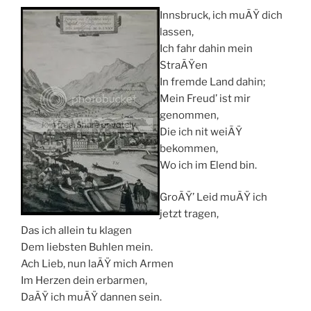
Innsbruck, ich muÃŸ dich
lassen,
Ich fahr dahin mein
StraÃŸen
In fremde Land dahin;
Mein Freud’ ist mir
genommen,
Die ich nit weiÃŸ
bekommen,
Wo ich im Elend bin.
GroÃŸ’ Leid muÃŸ ich
jetzt tragen,
Das ich allein tu klagen
Dem liebsten Buhlen mein.
Ach Lieb, nun laÃŸ mich Armen
Im Herzen dein erbarmen,
DaÃŸ ich muÃŸ dannen sein.