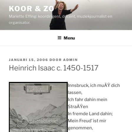
Ga
KOOR & ZO
naar
Mariette Effing: koordirigent, docent, muziekjournalist en
de
organisator.
inhoud
Menu
GEPLAATST
JANUARI 15, 2006
DOOR
ADMIN
OP
Heinrich Isaac c. 1450-1517
Innsbruck, ich muÃŸ dich
lassen,
Ich fahr dahin mein
StraÃŸen
In fremde Land dahin;
Mein Freud’ ist mir
genommen,