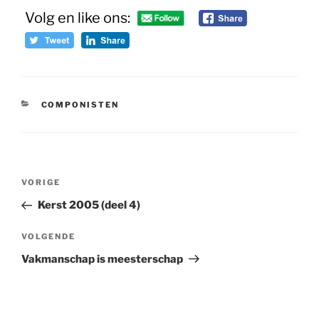
Volg en like ons:
CATEGORIEËN
COMPONISTEN
Bericht
Vorig
VORIGE
navigatie
bericht
Kerst 2005 (deel 4)
Volgend
VOLGENDE
bericht
Vakmanschap is meesterschap