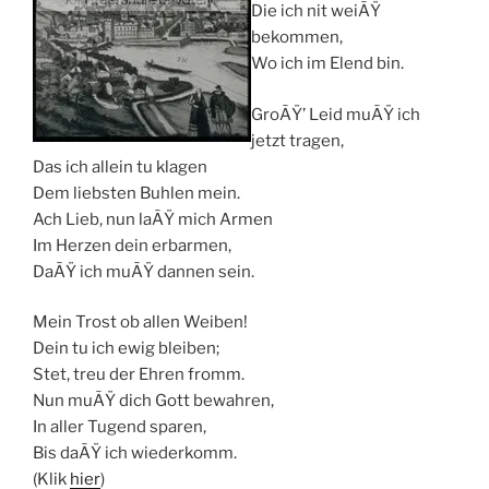
Die ich nit weiÃŸ
bekommen,
Wo ich im Elend bin.
GroÃŸ’ Leid muÃŸ ich
jetzt tragen,
Das ich allein tu klagen
Dem liebsten Buhlen mein.
Ach Lieb, nun laÃŸ mich Armen
Im Herzen dein erbarmen,
DaÃŸ ich muÃŸ dannen sein.
Mein Trost ob allen Weiben!
Dein tu ich ewig bleiben;
Stet, treu der Ehren fromm.
Nun muÃŸ dich Gott bewahren,
In aller Tugend sparen,
Bis daÃŸ ich wiederkomm.
(Klik
hier
)