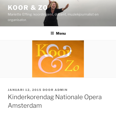
Ga
KOOR & ZO
naar
Mariette Effing: koordirigent, docent, muziekjournalist en
de
organisator.
inhoud
Menu
GEPLAATST
JANUARI 12, 2015
DOOR
ADMIN
OP
Kinderkorendag Nationale Opera
Amsterdam