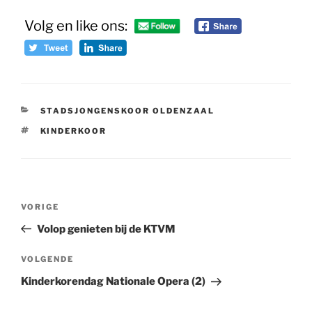
Volg en like ons:
CATEGORIEËN
STADSJONGENSKOOR OLDENZAAL
TAGS
KINDERKOOR
Bericht
Vorig
VORIGE
navigatie
bericht
Volop genieten bij de KTVM
Volgend
VOLGENDE
bericht
Kinderkorendag Nationale Opera (2)