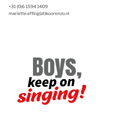
+31 (0)6 1594 1409
mariette.effing(at)koorenzo.nl