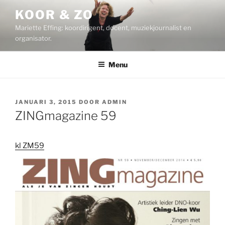
Ga
KOOR & ZO
naar
Mariette Effing: koordirigent, docent, muziekjournalist en
de
organisator.
inhoud
Menu
GEPLAATST
JANUARI 3, 2015
DOOR
ADMIN
OP
ZINGmagazine 59
kl ZM59