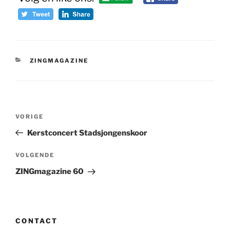
CATEGORIEËN
ZINGMAGAZINE
Bericht
Vorig
VORIGE
navigatie
bericht
Kerstconcert Stadsjongenskoor
Volgend
VOLGENDE
bericht
ZINGmagazine 60
CONTACT