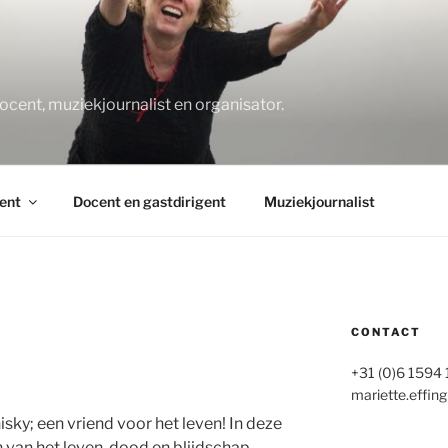
O
docent, muziekjournalist en organisator.
ent
Docent en gastdirigent
Muziekjournalist
CONTACT
+31 (0)6 1594
mariette.effing
isky; een vriend voor het leven! In deze
 van het leven, dood en blijdschap