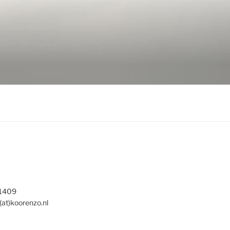
 1409
(at)koorenzo.nl