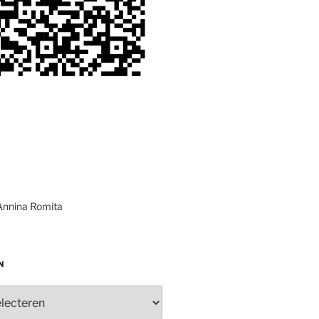
Annina Romita
N