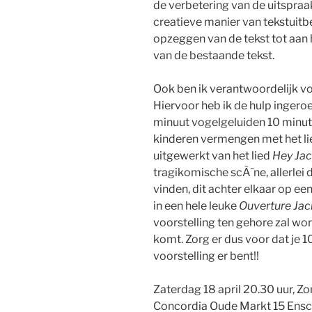
de verbetering van de uitspraa
creatieve manier van tekstuitbe
opzeggen van de tekst tot aan 
van de bestaande tekst.
Ook ben ik verantwoordelijk vo
Hiervoor heb ik de hulp inger
minuut vogelgeluiden 10 minut
kinderen vermengen met het lie
uitgewerkt van het lied
Hey Ja
tragikomische scÃ¨ne, allerlei d
vinden, dit achter elkaar op een
in een hele leuke
Ouverture Jac
voorstelling ten gehore zal wo
komt. Zorg er dus voor dat je 
voorstelling er bent!!
Zaterdag 18 april 20.30 uur, Zo
Concordia Oude Markt 15 Ens