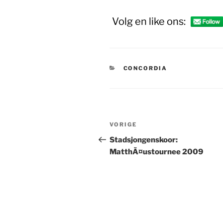
Volg en like ons:
CATEGORIEËN
CONCORDIA
Bericht
Vorig
VORIGE
navigatie
bericht
Stadsjongenskoor:
MatthÃ¤ustournee 2009