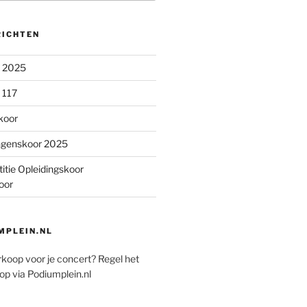
RICHTEN
n 2025
 117
koor
ngenskoor 2025
itie Opleidingskoor
oor
PLEIN.NL
rkoop voor je concert? Regel het
op via Podiumplein.nl