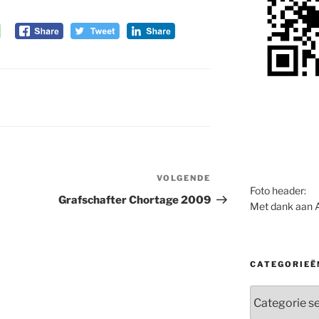
VOLGENDE
Volgend
Foto header:
bericht
Grafschafter Chortage 2009
Met dank aan 
CATEGORIEË
Categorieën