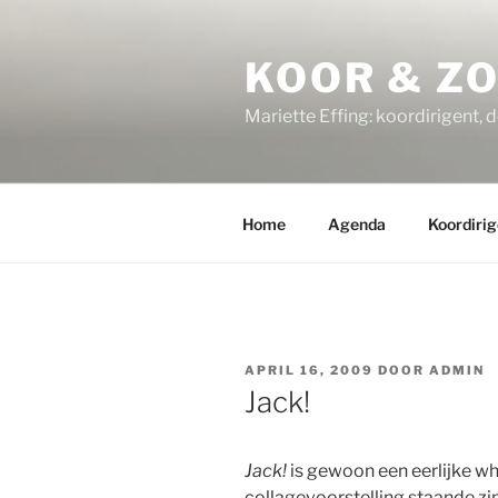
Ga
naar
KOOR & Z
de
inhoud
Mariette Effing: koordirigent, 
Home
Agenda
Koordirig
GEPLAATST
APRIL 16, 2009
DOOR
ADMIN
OP
Jack!
Jack!
is gewoon een eerlijke wh
collagevoorstelling staande zin