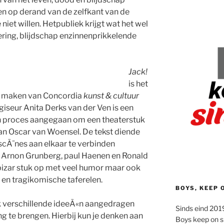
en op derand van de zelfkant van de
 niet willen. Hetpubliek krijgt wat het wel
oering, blijdschap enzinnenprikkelende
Jack!
is het
er maken van Concordia
kunst & cultuur
giseur Anita Derks van der Ven is een
h proces aangegaan om een theaterstuk
n Oscar van Woensel. De tekst diende
 scÃ¨nes aan elkaar te verbinden
. Arnon Grunberg, paul Haenen en Ronald
 bizar stuk op met veel humor maar ook
en tragikomische taferelen.
BOYS, KEEP 
ik verschillende ideeÃ«n aangedragen
Sinds eind 2019
g te brengen. Hierbij kun je denken aan
Boys keep on s