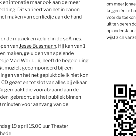
k en intonatie maar ook aan de meer
om meer jongen
elding. Dit varieert van het in canon
krijgen én te 
het maken van een liedje aan de hand
voor de toekom
uit te voeren d
op onderstaand
wijst zich vanze
or de muziek en geluid in de scÃ¨nes.
oepen van
Jesse Bussmann
. Hij kan van 1
en maken, geluiden van spelende
dje Mad World, hij heeft de begeleiding
ck
, muziek gecomponeerd bij een
ingen van het net geplukt die ik niet kon
 CD gezet en tot slot van alles bij elkaar
k!
gemaakt die voorafgaand aan de
rden gebracht. als het publiek binnen
10 minuten voor aanvang van de
ndag 19 april 15.00 uur Theater
chede