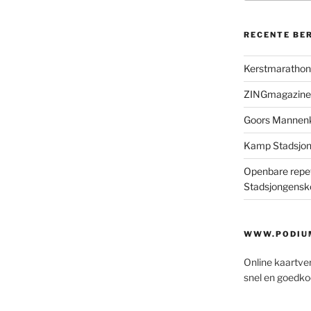
RECENTE BE
Kerstmaratho
ZINGmagazine
Goors Mannen
Kamp Stadsjo
Openbare repet
Stadsjongensk
WWW.PODIUM
Online kaartve
snel en goedko