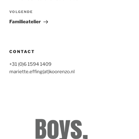
Volgend
VOLGENDE
bericht
Familieatelier
CONTACT
+31 (0)6 1594 1409
mariette.effing(at)koorenzo.nl