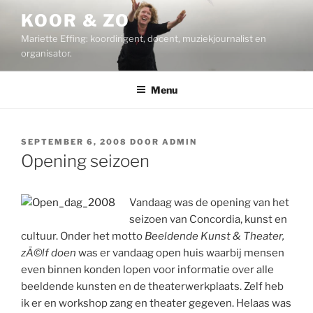
Ga
KOOR & ZO
naar
Mariette Effing: koordirigent, docent, muziekjournalist en
de
organisator.
inhoud
Menu
GEPLAATST
SEPTEMBER 6, 2008
DOOR
ADMIN
OP
Opening seizoen
Vandaag was de opening van het
seizoen van Concordia, kunst en
cultuur. Onder het motto
Beeldende Kunst & Theater,
zÃ©lf doen
was er vandaag open huis waarbij mensen
even binnen konden lopen voor informatie over alle
beeldende kunsten en de theaterwerkplaats. Zelf heb
ik er en workshop zang en theater gegeven. Helaas was