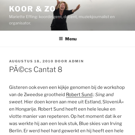
Ga
KOOR & ZO
naar
Mariette Effing: koordirigent, docent, muziekjournalist en
de
organisator.
inhoud
Menu
GEPLAATST
AUGUSTUS 18, 2010
DOOR
ADMIN
OP
PÃ©cs Cantat 8
Gisteren ook even een kijkje genomen bij de workshop
van de Zweedse grootheid
Robert Sund
.:
Sing and
sweet
. Hier doen koren aan mee uit Estland, SloveniÃ«
en Hongarije. Robert Sund heeft een hele leuke en
vlotte manier van repeteren. Op het moment dat ik er
was werkte hij aan een leuk stuk, Blue skies van Irving
Berlin. Er werd heel hard gewerkt en hij heeft een hele