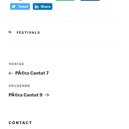
CATEGORIEËN
FESTIVALS
Bericht
Vorig
VORIGE
navigatie
bericht
PÃ©cs Cantat 7
Volgend
VOLGENDE
bericht
PÃ©cs Cantat 9
CONTACT