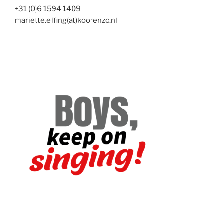
+31 (0)6 1594 1409
mariette.effing(at)koorenzo.nl