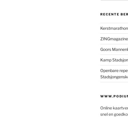
RECENTE BE
Kerstmaratho
ZINGmagazine
Goors Mannen
Kamp Stadsjo
Openbare repet
Stadsjongensk
WWW.PODIUM
Online kaartve
snel en goedko