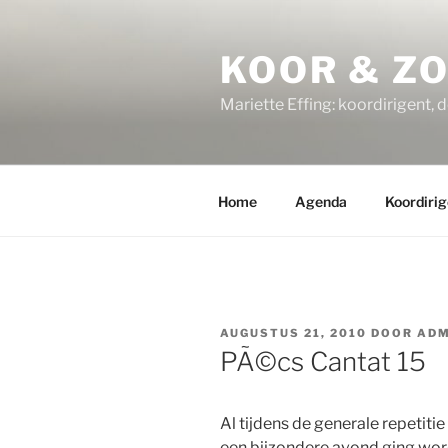
Ga
naar
KOOR & Z
de
inhoud
Mariette Effing: koordirigent, 
Home
Agenda
Koordirig
GEPLAATST
AUGUSTUS 21, 2010
DOOR
ADM
OP
PÃ©cs Cantat 15
Al tijdens de generale repetiti
een bijzondere avond ging wor