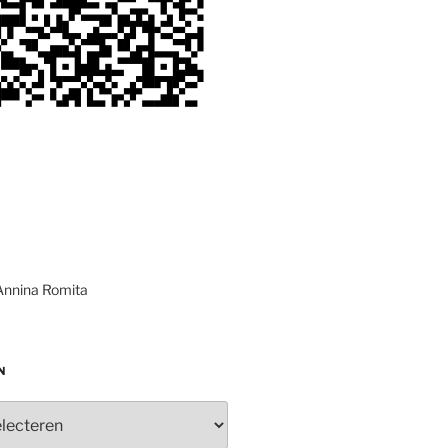
Annina Romita
N