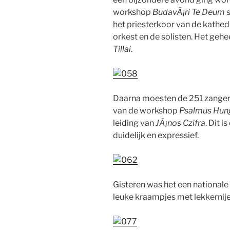
workshop
BudavÃ¡ri Te Deum
het priesterkoor van de kathe
orkest en de solisten. Het gehe
Tillai
.
Daarna moesten de 251 zanger
van de workshop
Psalmus Hun
leiding van
JÃ¡nos Czifra
. Dit 
duidelijk en expressief.
Gisteren was het een nationale
leuke kraampjes met lekkernijen