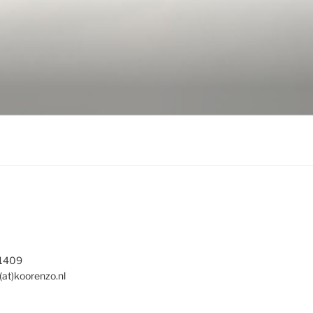
 1409
(at)koorenzo.nl