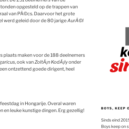
stonden opgesteld op de trappen van
draal van PÃ©cs. Daarvoor het grote
el werd geleid door de 80 jarige
AurÃ©l
s plaats maken voor de 188 deelnemers
garicus
, ook van
ZoltÃ¡n KodÃ¡ly
onder
is een ontzettend goede dirigent, heel
 feestdag in Hongarije. Overal waren
BOYS, KEEP 
 en leuke kunstige dingen. Erg gezellig!
Sinds eind 2019
Boys keep on s