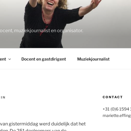
O
docent, muziekjournalist en organisator.
ent
Docent en gastdirigent
Muziekjournalist
CONTACT
IN
+31 (0)6 1594
mariette.effing
e van gistermiddag werd duidelijk dat het
den. De 251 deelnemers van de