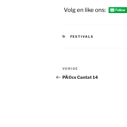
Volg en like ons:
CATEGORIEËN
FESTIVALS
Bericht
Vorig
VORIGE
navigatie
bericht
PÃ©cs Cantat 14