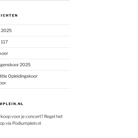
RICHTEN
n 2025
 117
koor
ngenskoor 2025
itie Opleidingskoor
oor
PLEIN.NL
rkoop voor je concert? Regel het
op via Podiumplein.nl