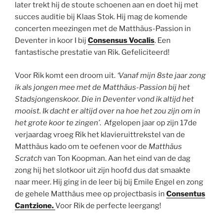
later trekt hij de stoute schoenen aan en doet hij met
succes auditie bij Klaas Stok. Hij mag de komende
concerten meezingen met de Matthäus-Passion in
Deventer in koor I bij
Consensus Vocalis
. Een
fantastische prestatie van Rik. Gefeliciteerd!
Voor Rik komt een droom uit.
‘Vanaf mijn 8ste jaar zong
ik als jongen mee met de Matthäus-Passion bij het
Stadsjongenskoor. Die in Deventer vond ik altijd het
mooist. Ik dacht er altijd over na hoe het zou zijn om in
het grote koor te zingen’
. Afgelopen jaar op zijn 17de
verjaardag vroeg Rik het klavieruittrekstel van de
Matthäus kado om te oefenen voor de
Matthäus
Scratch
van Ton Koopman. Aan het eind van de dag
zong hij het slotkoor uit zijn hoofd dus dat smaakte
naar meer. Hij ging in de leer bij bij Emile Engel en zong
de gehele Matthäus mee op projectbasis in
Consentus
Cantzione.
Voor Rik de perfecte leergang!