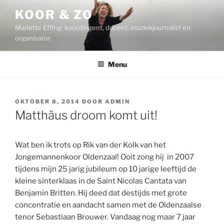
Ga
KOOR & ZO
naar
Mariette Effing: koordirigent, docent, muziekjournalist en
de
organisator.
inhoud
Menu
GEPLAATST
OKTOBER 8, 2014
DOOR
ADMIN
OP
Matthäus droom komt uit!
Wat ben ik trots op Rik van der Kolk van het
Jongemannenkoor Oldenzaal! Ooit zong hij in 2007
tijdens mijn 25 jarig jubileum op 10 jarige leeftijd de
kleine sinterklaas in de Saint Nicolas Cantata van
Benjamin Britten. Hij deed dat destijds met grote
concentratie en aandacht samen met de Oldenzaalse
tenor Sebastiaan Brouwer. Vandaag nog maar 7 jaar