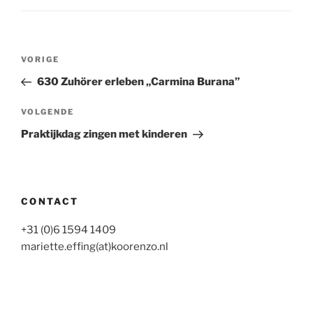
Bericht
Vorig
VORIGE
navigatie
bericht
630 Zuhörer erleben „Carmina Burana”
Volgend
VOLGENDE
bericht
Praktijkdag zingen met kinderen
CONTACT
+31 (0)6 1594 1409
mariette.effing(at)koorenzo.nl