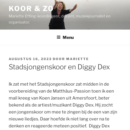
Ga
KOOR & ZO
naar
Mariette Effing: koordirigent, docent, muziekjournalist en
de
organisator.
inhoud
Menu
GEPLAATST
AUGUSTUS 16, 2023
DOOR
MARIETTE
OP
Stadsjongenskoor en Diggy Dex
Ik zat met het Stadsjongenskoor zat midden in de
voorbereiding van de Matthäus-Passion toen ik een
mail kreeg van Koen Jansen uit Amersfoort, beter
bekend als de artiest/muzikant Diggy Dex. Hij zocht
een jongenskoor om mee te zingen bij de een van zijn
nieuwe liedjes. Daar hoefde ik niet lang over na te
denken en reageerde meteen positief. Diggy Dex