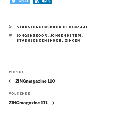
CATEGORIEËN
STADSJONGENSKOOR OLDENZAAL
TAGS
JONGENSKOOR
,
JONGENSSTEM
,
STADSJONGENSKOOR
,
ZINGEN
Bericht
Vorig
VORIGE
navigatie
bericht
ZINGmagazine 110
Volgend
VOLGENDE
bericht
ZINGmagazine 111