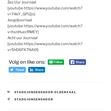
Zes Uur Journaal
[youtube https://www.youtube.com/watch?
v=74kY_GPi2jo]
Jeugdjournaal
[youtube https://www.youtube.com/watch?
v=hsnHuecRMEY]
Acht uur Journaal
[youtube https://www.youtube.com/watch?
v=5hD6FK7NA0I]
Volg en like ons:
CATEGORIEËN
STADSJONGENSKOOR OLDENZAAL
TAGS
STADSJONGENSKOOR