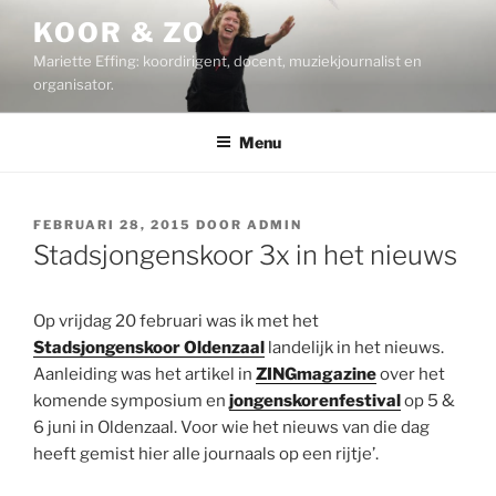
Ga
KOOR & ZO
naar
Mariette Effing: koordirigent, docent, muziekjournalist en
de
organisator.
inhoud
Menu
GEPLAATST
FEBRUARI 28, 2015
DOOR
ADMIN
OP
Stadsjongenskoor 3x in het nieuws
Op vrijdag 20 februari was ik met het
Stadsjongenskoor Oldenzaal
landelijk in het nieuws.
Aanleiding was het artikel in
ZINGmagazine
over het
komende symposium en
jongenskorenfestival
op 5 &
6 juni in Oldenzaal. Voor wie het nieuws van die dag
heeft gemist hier alle journaals op een rijtje’.