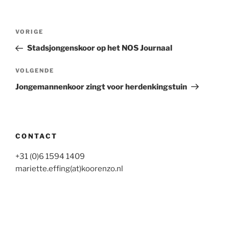
Bericht
Vorig
VORIGE
navigatie
bericht
Stadsjongenskoor op het NOS Journaal
Volgend
VOLGENDE
bericht
Jongemannenkoor zingt voor herdenkingstuin
CONTACT
+31 (0)6 1594 1409
mariette.effing(at)koorenzo.nl