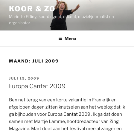
Ga
KOOR & ZO
naar
Mariette Effing: koordirigent, docent, muziekjournalist en
de
organisator.
inhoud
Menu
MAAND:
JULI 2009
GEPLAATST
JULI 15, 2009
OP
Europa Cantat 2009
Ben net terug van een korte vakantie in Frankrijk en
afgelopen dagen zitten knutselen aan het weblog dat ik
ga bijhouden voor
Europa Cantat 2009
. Ik ga dat doen
samen met Martje Lamme, hoofdredacteur van
Zing
Magazine
. Mart doet aan het festival mee al zanger en