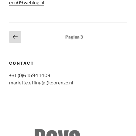
ecu09.weblog.nl
Berichten
Vorige
Pagina
3
pagina
paginering
CONTACT
+31 (0)6 1594 1409
mariette.effing(at)koorenzo.nl