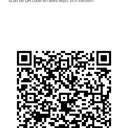
scan de QR code en alles wijst zich vanzelf!