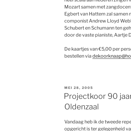
Mozart samen met zangdocent I
Egbert van Hattem zal samen m
componist Andrew Lloyd Webbe
Schubert en Schumann ten geho
door de vaste pianiste, Aartje 
De kaartjes van €5,00 per persoo
bestellen via
dekoorknaap@hot
GEPLAATST
MEI 28, 2005
OP
Projectkoor 90 jaa
Oldenzaal
Vandaag heb ik de tweede repe
opgericht is ter gelegenheid va