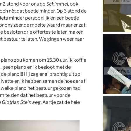
r 2 stond voor ons de
Schimmel
, ook
ch nét dat beetje minder. Op 3 stond de
 iets minder persoonlijk en een beetje
oor ons zeer de moeite waard maar er zat
We besloten drie offertes te laten maken
et bestuur te laten. We gingen weer naar
piano zou komen om 15.30 uur. Ik koffie
….geen piano en ik besloot met de
de piano!!! Hij zag er al prachtig uit zo
 Ivette en ik hebben samen de hoes er af
 welke piano het bestuur gekozen had
om te zien dat het bestuur voor de
 Glotrian Steinweg
. Aartje zat de hele