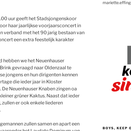
mariette.effing
.00 uur geeft het Stadsjongenskoor
 haar jaarlijkse voorjaarsconcert in
In verband met het 90 jarig bestaan van
ncert een extra feestelijk karakter
id hebben we het Neuenhauser
 Brink gevraagd naar Oldenzaal te
se jongens en hun dirigenten kennen
tage die ieder jaar in Kloster
 De Neuenhauser Knaben zingen oa
leiner grüner Kaktus. Naast dat ieder
, zullen er ook enkele liederen
.
ngemannen zullen samen en apart een
BOYS, KEEP 
n waaronder het Laudate Dominum van