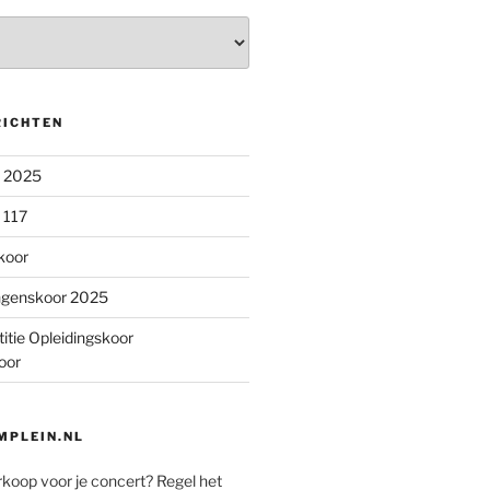
RICHTEN
n 2025
 117
koor
ngenskoor 2025
itie Opleidingskoor
oor
PLEIN.NL
rkoop voor je concert? Regel het