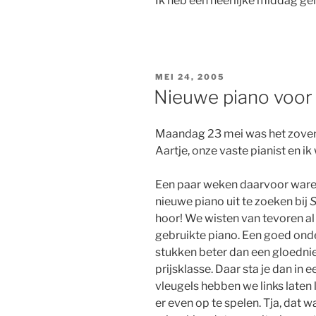
Ik heb een heerlijke middag ge
GEPLAATST
MEI 24, 2005
OP
Nieuwe piano voor
Maandag 23 mei was het zover
Aartje, onze vaste pianist en 
Een paar weken daarvoor war
nieuwe piano uit te zoeken bij
S
hoor! We wisten van tevoren a
gebruikte piano. Een goed on
stukken beter dan een gloedni
prijsklasse. Daar sta je dan in 
vleugels hebben we links laten 
er even op te spelen. Tja, dat 