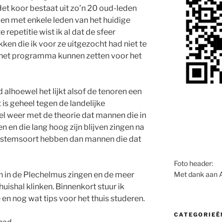
et koor bestaat uit zo’n 20 oud-leden
n met enkele leden van het huidige
epetitie wist ik al dat de sfeer
kken die ik voor ze uitgezocht had niet te
 het programma kunnen zetten voor het
alhoewel het lijkt alsof de tenoren een
is geheel tegen de landelijke
l weer met de theorie dat mannen die in
 en die lang hoog zijn blijven zingen na
stemsoort hebben dan mannen die dat
Foto header:
Met dank aan 
en in de Plechelmus zingen en de meer
huishal klinken. Binnenkort stuur ik
 en nog wat tips voor het thuis studeren.
CATEGORIEË