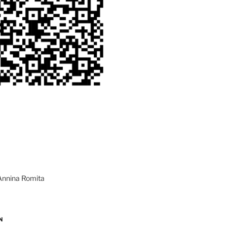
Annina Romita
N