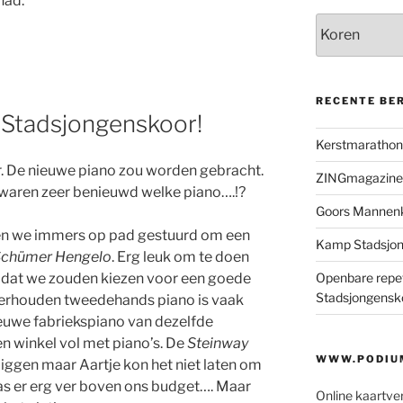
had.
Categorieën
RECENTE BE
 Stadsjongenskoor!
Kerstmaratho
. De nieuwe piano zou worden gebracht.
ZINGmagazine
ik waren zeer benieuwd welke piano….!?
Goors Mannen
en we immers op pad gestuurd om een
Kamp Stadsjo
chümer Hengelo
. Erg leuk om te doen
Openbare repet
l dat we zouden kiezen voor een goede
Stadsjongensk
derhouden tweedehands piano is vaak
euwe fabriekspiano van dezelfde
een winkel vol met piano’s. De
Steinway
WWW.PODIUM
liggen maar Aartje kon het niet laten om
was er erg ver boven ons budget…. Maar
Online kaartve