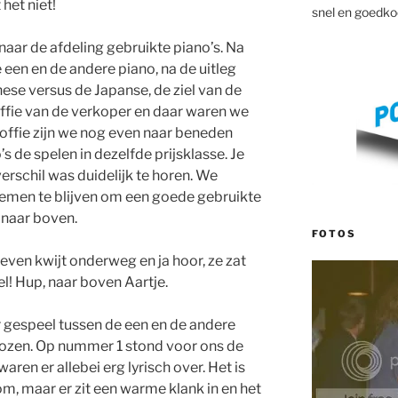
het niet!
snel en goedko
aar de afdeling gebruikte piano’s. Na
 een en de andere piano, na de uitleg
ese versus de Japanse, de ziel van de
ffie van de verkoper en daar waren we
koffie zijn we nog even naar beneden
 de spelen in dezelfde prijsklasse. Je
erschil was duidelijk te horen. We
nemen te blijven om een goede gebruikte
 naar boven.
FOTOS
even kwijt onderweg en ja hoor, ze zat
l! Hup, naar boven Aartje.
 gespeel tussen de een en de andere
kozen. Op nummer 1 stond voor ons de
 waren er allebei erg lyrisch over. Het is
om, maar er zit een warme klank in en het