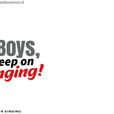
(at)koorenzo.nl
ON SINGING!