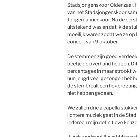
Stadsjongenskoor Oldenzaal. H
van het Stadsjongenskoor same
Jongemannenkoor. Na de eerste r
uitstekend was en dat ik de stu
moeilijk waren zodat we ze op
concert van 9 oktober.
De stemmen zijn goed verdeeld 
beetje de overhand hebben. Dit 
percentages in maar strookt we
hun jeugd veel gezongen hebben
de stembreuk een hogere zang
niet hebben gedaan.
We zullen drie a capella stukk
lichtere muziek gaat in de Stad
iedereen mijn definitieve keuze