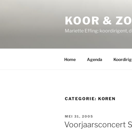
Ga
naar
KOOR & Z
de
inhoud
Mariette Effing: koordirigent, 
Home
Agenda
Koordirig
CATEGORIE:
KOREN
GEPLAATST
MEI 31, 2005
OP
Voorjaarsconcert 