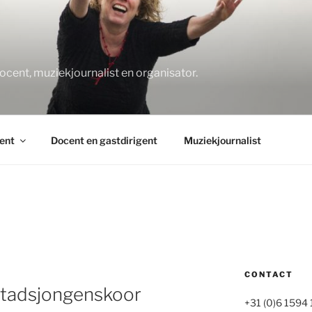
O
docent, muziekjournalist en organisator.
ent
Docent en gastdirigent
Muziekjournalist
CONTACT
Stadsjongenskoor
+31 (0)6 1594