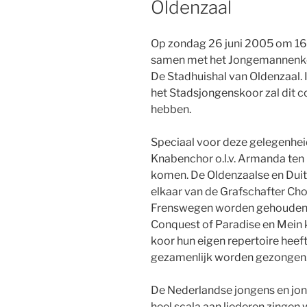
Oldenzaal
Op zondag 26 juni 2005 om 16
samen met het Jongemannenkoor
De Stadhuishal van Oldenzaal. 
het Stadsjongenskoor zal dit co
hebben.
Speciaal voor deze gelegenhe
Knabenchor o.l.v. Armanda ten
komen. De Oldenzaalse en Duit
elkaar van de Grafschafter Chor
Frenswegen worden gehouden.
Conquest of Paradise en Mein k
koor hun eigen repertoire heeft
gezamenlijk worden gezongen
De Nederlandse jongens en jo
heel scala aan liederen zinge