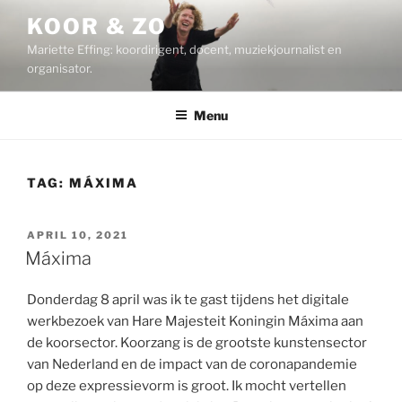
Ga
KOOR & ZO
naar
Mariette Effing: koordirigent, docent, muziekjournalist en
de
organisator.
inhoud
Menu
TAG:
MÁXIMA
GEPLAATST
APRIL 10, 2021
OP
Máxima
Donderdag 8 april was ik te gast tijdens het digitale
werkbezoek van Hare Majesteit Koningin Máxima aan
de koorsector. Koorzang is de grootste kunstensector
van Nederland en de impact van de coronapandemie
op deze expressievorm is groot. Ik mocht vertellen