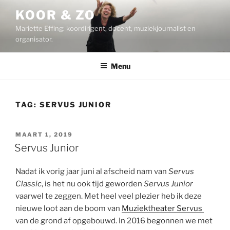
Ga
KOOR & ZO
naar
Mariette Effing: koordirigent, docent, muziekjournalist en
de
organisator.
inhoud
Menu
TAG:
SERVUS JUNIOR
GEPLAATST
MAART 1, 2019
OP
Servus Junior
Nadat ik vorig jaar juni al afscheid nam van
Servus
Classic
, is het nu ook tijd geworden
Servus Junior
vaarwel te zeggen. Met heel veel plezier heb ik deze
nieuwe loot aan de boom van
Muziektheater Servus
van de grond af opgebouwd. In 2016 begonnen we met