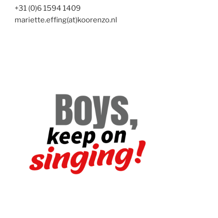
+31 (0)6 1594 1409
mariette.effing(at)koorenzo.nl