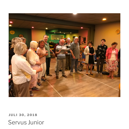
GEPLAATST
JULI 30, 2018
OP
Servus Junior