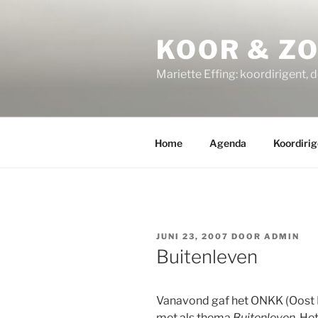
Ga
naar
KOOR & Z
de
inhoud
Mariette Effing: koordirigent, 
Home
Agenda
Koordirig
GEPLAATST
JUNI 23, 2007
DOOR
ADMIN
OP
Buitenleven
Vanavond gaf het ONKK (Oost 
met als thema
Buitenleven
. H