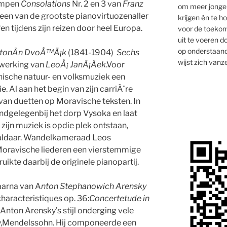
empen
Consolations
Nr. 2 en 3 van
Franz
om meer jongen
 een van de grootste pianovirtuozenaller
krijgen én te 
en tijdens zijn reizen door heel Europa.
voor de toekom
uit te voeren d
op onderstaand
tonÃ­n DvoÅ™Ã¡k
(1841-1904)
Sechs
wijst zich vanze
ewerking van
LeoÅ¡ JanÃ¡Äek
.Voor
ische natuur- en volksmuziek een
. Al aan het begin van zijn carriÃ¨re
nvan duetten op Moravische teksten. In
ndgelegenbij het dorp Vysoka en laat
zijn muziek is opdie plek ontstaan,
 aldaar. Wandelkameraad Leos
oravische liederen een vierstemmige
ikte daarbij de originele pianopartij.
arna van A
nton Stephanowich Arensky
haracteristiques op. 36:
Concertetude in
. Anton Arensky’s stijl onderging vele
ky,Mendelssohn. Hij componeerde een