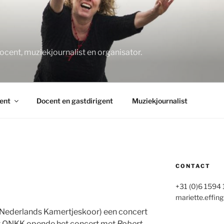
O
docent, muziekjournalist en organisator.
ent
Docent en gastdirigent
Muziekjournalist
CONTACT
+31 (0)6 1594
mariette.effing
Nederlands Kamertjeskoor) een concert
et ONKK opende het concert met
Robert