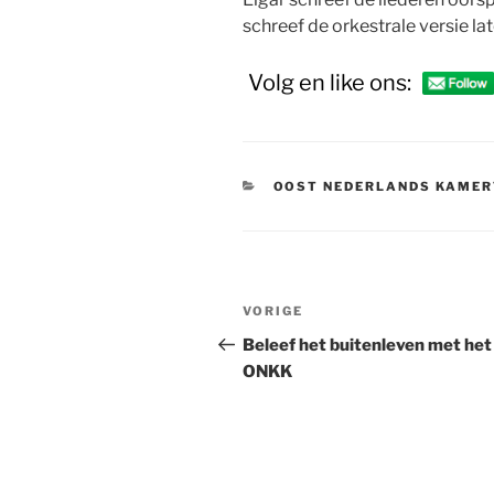
schreef de orkestrale versie lat
Volg en like ons:
CATEGORIEËN
OOST NEDERLANDS KAMER
Bericht
Vorig
VORIGE
navigatie
bericht
Beleef het buitenleven met het
ONKK