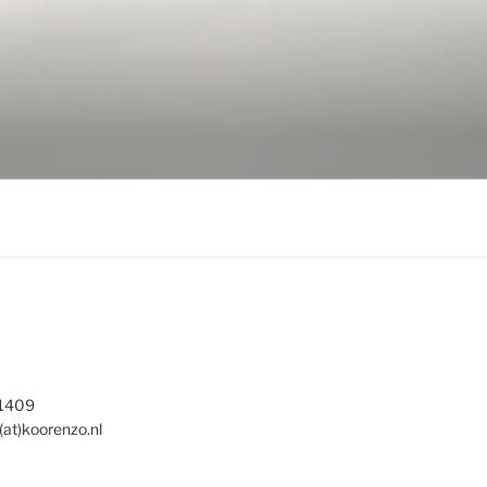
 1409
(at)koorenzo.nl