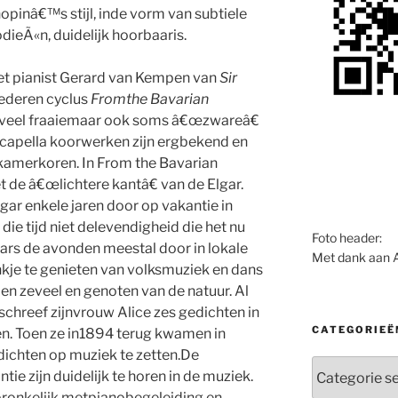
opinâ€™s stijl, inde vorm van subtiele
dieÃ«n, duidelijk hoorbaaris.
t pianist Gerard van Kempen van
Sir
iederen cyclus
Fromthe Bavarian
 veel fraaiemaar ook soms â€œzwareâ€
 capella koorwerken zijn ergbekend en
amerkoren. In From the Bavarian
de â€œlichtere kantâ€ van de Elgar.
gar enkele jaren door op vakantie in
die tijd niet delevendigheid die het nu
Foto header:
ars de avonden meestal door in lokale
Met dank aan 
je te genieten van volksmuziek en dans
en zeveel en genoten van de natuur. Al
 schreef zijnvrouw Alice zes gedichten in
CATEGORIEË
ren. Toen ze in1894 terug kwamen in
ichten op muziek te zetten.De
Categorieën
ie zijn duidelijk te horen in de muziek.
pronkelijk metpianobegeleiding en