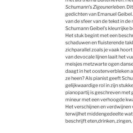
Schumann
’s
Zigeunerleben
. Di
gedichten van Emanuel Geibel.
van de sfeer van de tekst in de
Schumann Geibel’s kleurrijke 
Het stuk begint met een besch
schaduwen en fluisterende t
zichparallel zoals je vaak hoor
van devocale lijnen laait het vu
meisjes metzwarte ogen dansen
daagt in het oostenverbleken 
ze heen? Als pianist geeft Sc
gelijkwaardige rol in zijn stuk
pianopartij is geschreven met 
mineur met een verhoogde kwar
Het verschijnen en verdwijnen 
terwijlhet middengedeelte wat 
beschrijft eten,drinken, zingen,