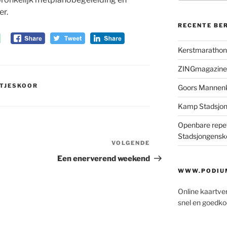
er.
RECENTE BE
Kerstmaratho
ZINGmagazine
TJESKOOR
Goors Mannen
Kamp Stadsjo
Openbare repet
Stadsjongensk
VOLGENDE
Volgend
bericht
Een enerverend weekend
WWW.PODIUM
Online kaartve
snel en goedko