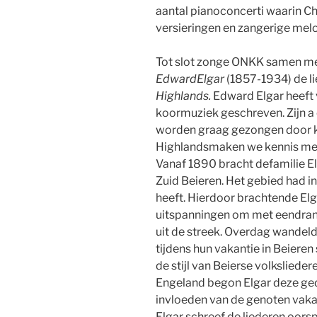
aantal pianoconcerti waarin Ch
versieringen en zangerige melo
Tot slot zonge ONKK samen me
EdwardElgar
(1857-1934) de l
Highlands.
Edward Elgar heeft
koormuziek geschreven. Zijn a
worden graag gezongen door k
Highlandsmaken we kennis met 
Vanaf 1890 bracht defamilie El
Zuid Beieren.
Het gebied had in 
heeft. Hierdoor brachtende Elg
uitspanningen om met eendrank
uit de streek. Overdag wandeld
tijdens hun vakantie in Beieren
de stijl van Beierse volksliede
Engeland begon Elgar deze ged
invloeden van de genoten vakant
Elgar schreef de liederen oors