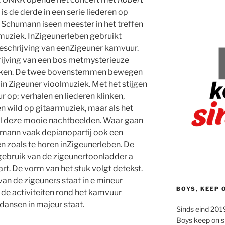
t is de derde in een serie liederen op
 Schumann iseen meester in het treffen
 muziek. InZigeunerleben gebruikt
beschrijving van eenZigeuner kamvuur.
rijving van een bos metmysterieuze
akken. De twee bovenstemmen bewegen
t in Zigeuner vioolmuziek. Met het stijgen
ur op; verhalen en liederen klinken,
 wild op gitaarmuziek, maar als het
al deze mooie nachtbeelden. Waar gaan
humann vaak depianopartij ook een
ken zoals te horen inZigeunerleben. De
gebruik van de zigeunertoonladder a
t. De vorm van het stuk volgt detekst.
van de zigeuners staat in e mineur
BOYS, KEEP 
de activiteiten rond het kamvuur
 dansen in majeur staat.
Sinds eind 2019
Boys keep on s