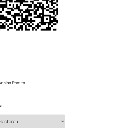
Annina Romita
N