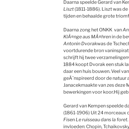
Daarna speelde Gerard van K
Liszt
(1811-1886). Liszt was de
tijden en behaalde grote triomf
Daarna zong het ONKK van
An
KlÃ¤nge aus MÃ¤hren
in de b
Antonin Dvorak
was de Tschech
voortdurende bron vaninspiratie
schrijft hij twee verzamelinge
1884 koopt Dvorak een stuk la
daar een huis bouwen. Veel van 
geÃ¯nspireerd door de natuur
Janacekmaakte van zes deze M
bewerkingen voor koor.Hij gebru
Gerard van Kempen speelde da
(1861-1906) Uit 24 morceaux c
Fis
en
Le ruisseau dans la foret
invloeden: Chopin, Tchaikovs