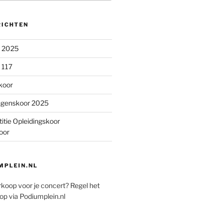
RICHTEN
n 2025
 117
koor
ngenskoor 2025
itie Opleidingskoor
oor
PLEIN.NL
rkoop voor je concert? Regel het
op via Podiumplein.nl