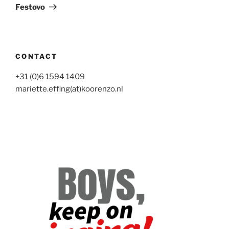
bericht
Festovo
CONTACT
+31 (0)6 1594 1409
mariette.effing(at)koorenzo.nl