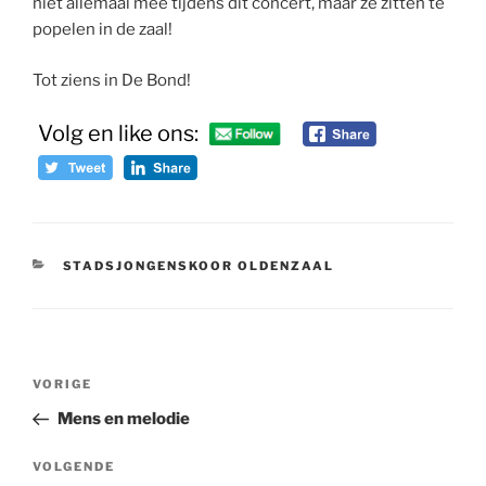
niet allemaal mee tijdens dit concert, maar ze zitten te
popelen in de zaal!
Tot ziens in De Bond!
Volg en like ons:
CATEGORIEËN
STADSJONGENSKOOR OLDENZAAL
Bericht
Vorig
VORIGE
navigatie
bericht
Mens en melodie
Volgend
VOLGENDE