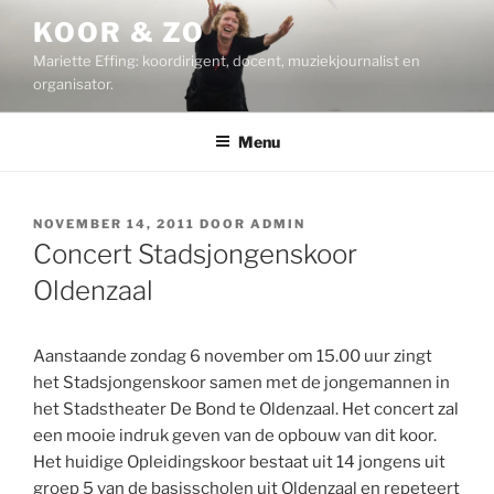
Ga
KOOR & ZO
naar
Mariette Effing: koordirigent, docent, muziekjournalist en
de
organisator.
inhoud
Menu
GEPLAATST
NOVEMBER 14, 2011
DOOR
ADMIN
OP
Concert Stadsjongenskoor
Oldenzaal
Aanstaande zondag 6 november om 15.00 uur zingt
het Stadsjongenskoor samen met de jongemannen in
het Stadstheater De Bond te Oldenzaal. Het concert zal
een mooie indruk geven van de opbouw van dit koor.
Het huidige Opleidingskoor bestaat uit 14 jongens uit
groep 5 van de basisscholen uit Oldenzaal en repeteert