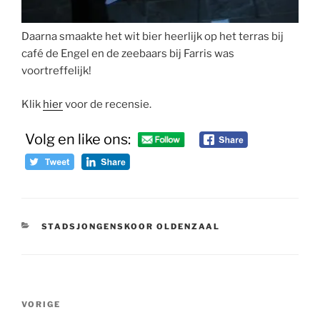
Daarna smaakte het wit bier heerlijk op het terras bij
café de Engel en de zeebaars bij Farris was
voortreffelijk!
Klik
hier
voor de recensie.
Volg en like ons:
CATEGORIEËN
STADSJONGENSKOOR OLDENZAAL
Bericht
Vorig
VORIGE
navigatie