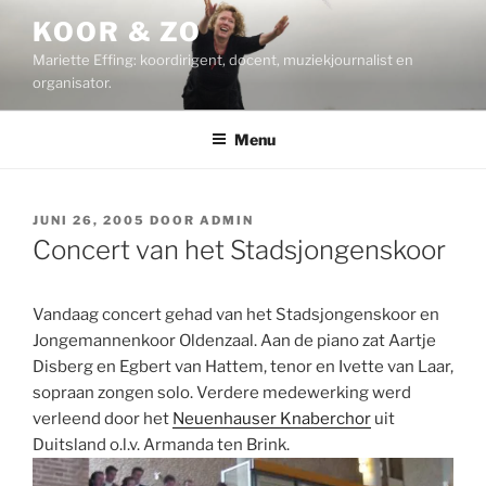
Ga
KOOR & ZO
naar
Mariette Effing: koordirigent, docent, muziekjournalist en
de
organisator.
inhoud
Menu
GEPLAATST
JUNI 26, 2005
DOOR
ADMIN
OP
Concert van het Stadsjongenskoor
Vandaag concert gehad van het Stadsjongenskoor en
Jongemannenkoor Oldenzaal. Aan de piano zat Aartje
Disberg en Egbert van Hattem, tenor en Ivette van Laar,
sopraan zongen solo. Verdere medewerking werd
verleend door het
Neuenhauser Knaberchor
uit
Duitsland o.l.v. Armanda ten Brink.