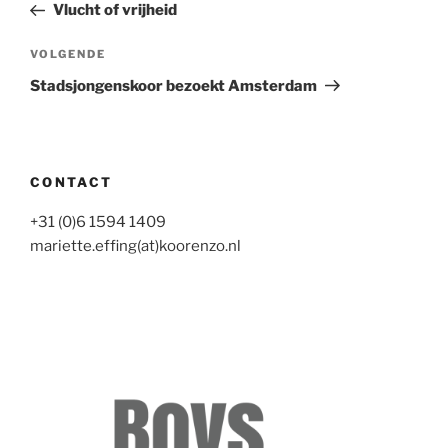
bericht
Vlucht of vrijheid
Volgend
VOLGENDE
bericht
Stadsjongenskoor bezoekt Amsterdam
CONTACT
+31 (0)6 1594 1409
mariette.effing(at)koorenzo.nl