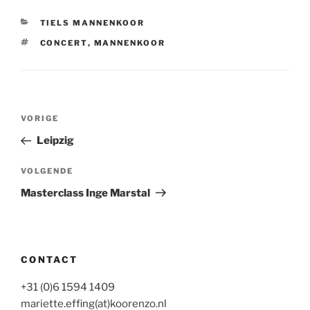
CATEGORIEËN
TIELS MANNENKOOR
TAGS
CONCERT
,
MANNENKOOR
Bericht
Vorig
VORIGE
navigatie
bericht
Leipzig
Volgend
VOLGENDE
bericht
Masterclass Inge Marstal
CONTACT
+31 (0)6 1594 1409
mariette.effing(at)koorenzo.nl