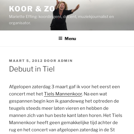
Ga
KOOR & ZO
naar
Mariette Effing: koordirigent, docent, muziekjournalist en
de
organisator.
inhoud
Menu
GEPLAATST
MAART 5, 2012
DOOR
ADMIN
OP
Debuut in Tiel
Afgelopen zaterdag 3 maart gaf ik voor het eerst een
concert met het
Tiels Mannenkoor
. Na een wat
gespannen begin kon ik gaandeweg het optreden de
teugels steeds meer laten vieren en hebben de
mannen zich van hun beste kant laten horen. Het Tiels
Mannenkoor heeft geen gemakkelijke tijd achter de
rug en het concert van afgelopen zaterdag in de St