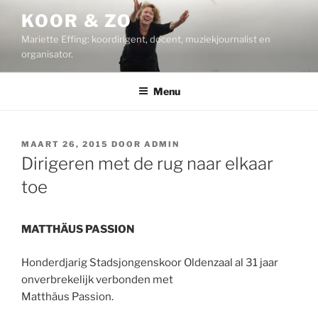
Ga
KOOR & ZO
naar
Mariette Effing: koordirigent, docent, muziekjournalist en
de
organisator.
inhoud
Menu
GEPLAATST
MAART 26, 2015
DOOR
ADMIN
OP
Dirigeren met de rug naar elkaar
toe
MATTHÄUS PASSION
Honderdjarig Stadsjongenskoor Oldenzaal al 31 jaar
onverbrekelijk verbonden met
Matthäus Passion.