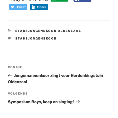
CATEGORIEËN
STADSJONGENSKOOR OLDENZAAL
TAGS
STADSJONGENSKOOR
Bericht
Vorig
VORIGE
navigatie
bericht
Jongemannenkoor zingt voor Herdenkingstuin
Oldenzaal
Volgend
VOLGENDE
bericht
Symposium Boys, keep on singing!