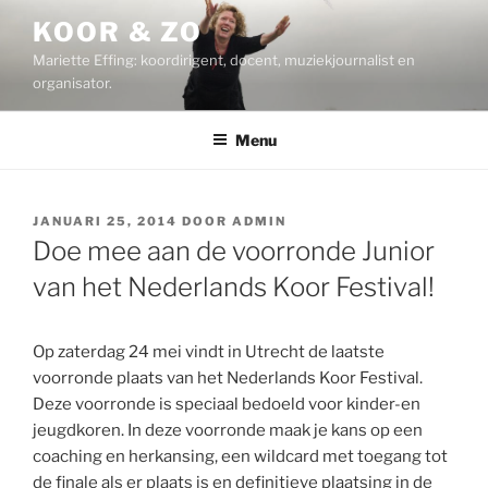
Ga
KOOR & ZO
naar
Mariette Effing: koordirigent, docent, muziekjournalist en
de
organisator.
inhoud
Menu
GEPLAATST
JANUARI 25, 2014
DOOR
ADMIN
OP
Doe mee aan de voorronde Junior
van het Nederlands Koor Festival!
Op zaterdag 24 mei vindt in Utrecht de laatste
voorronde plaats van het Nederlands Koor Festival.
Deze voorronde is speciaal bedoeld voor kinder-en
jeugdkoren. In deze voorronde maak je kans op een
coaching en herkansing, een wildcard met toegang tot
de finale als er plaats is en definitieve plaatsing in de