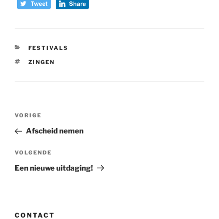
CATEGORIEËN
FESTIVALS
TAGS
ZINGEN
Bericht
Vorig
VORIGE
navigatie
bericht
Afscheid nemen
Volgend
VOLGENDE
bericht
Een nieuwe uitdaging!
CONTACT