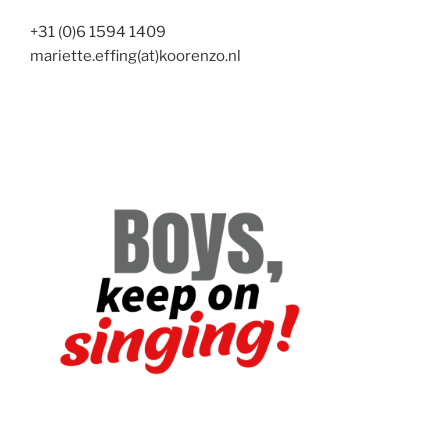
+31 (0)6 1594 1409
mariette.effing(at)koorenzo.nl