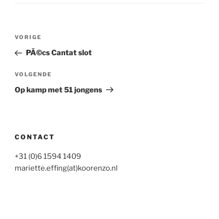
Bericht
Vorig
VORIGE
navigatie
bericht
PÃ©cs Cantat slot
Volgend
VOLGENDE
bericht
Op kamp met 51 jongens
CONTACT
+31 (0)6 1594 1409
mariette.effing(at)koorenzo.nl