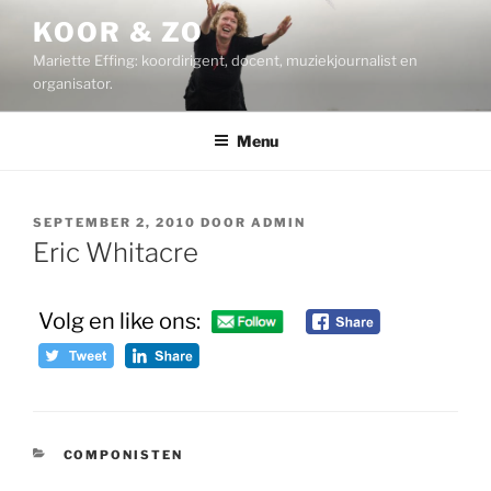
Ga
KOOR & ZO
naar
Mariette Effing: koordirigent, docent, muziekjournalist en
de
organisator.
inhoud
Menu
GEPLAATST
SEPTEMBER 2, 2010
DOOR
ADMIN
OP
Eric Whitacre
Volg en like ons:
CATEGORIEËN
COMPONISTEN