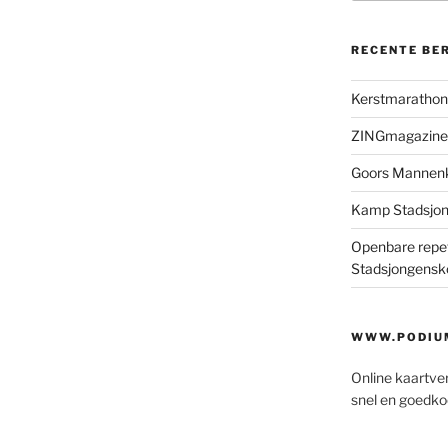
RECENTE BE
Kerstmaratho
ZINGmagazine
Goors Mannen
Kamp Stadsjo
Openbare repet
Stadsjongensk
WWW.PODIUM
Online kaartve
snel en goedko