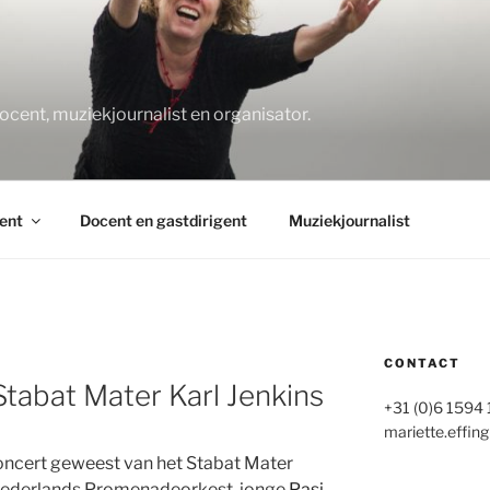
O
docent, muziekjournalist en organisator.
ent
Docent en gastdirigent
Muziekjournalist
CONTACT
Stabat Mater Karl Jenkins
+31 (0)6 1594
mariette.effing
concert geweest van het Stabat Mater
 Nederlands Promenadeorkest jonge
Pasi