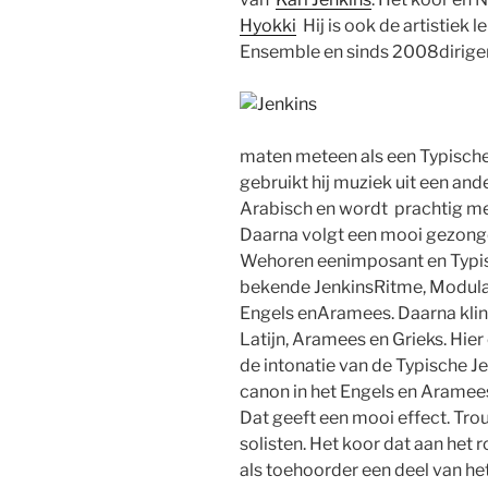
Hyokki
Hij is ook de artistiek 
Ensemble en sinds 2008dirigen
maten meteen als een Typische
gebruikt hij muziek uit een ande
Arabisch en wordt prachtig m
Daarna volgt een mooi gezon
Wehoren eenimposant en Typis
bekende JenkinsRitme, Modulati
Engels enAramees. Daarna klin
Latijn, Aramees en Grieks. Hie
de intonatie van de Typische J
canon in het Engels en Aramees
Dat geeft een mooi effect. Tr
solisten. Het koor dat aan het 
als toehoorder een deel van he