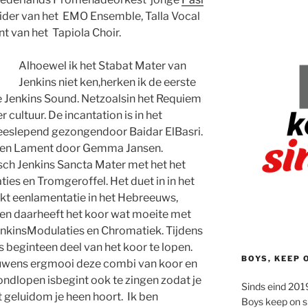
leider van het EMO Ensemble, Talla Vocal
t van het Tapiola Choir.
Alhoewel ik het Stabat Mater van
Jenkins niet ken,herken ik de eerste
 Jenkins Sound. Netzoalsin het Requiem
r cultuur. De incantation is in het
eeslepend gezongendoor Baidar ElBasri.
gen Lament door Gemma Jansen.
ch Jenkins Sancta Mater met het het
es en Tromgeroffel. Het duet in in het
kt eenlamentatie in het Hebreeuws,
r en daarheeft het koor wat moeite met
enkinsModulaties en Chromatiek. Tijdens
 beginteen deel van het koor te lopen.
BOYS, KEEP 
ouwens ergmooi deze combi van koor en
rondlopen isbegint ook te zingen zodat je
Sinds eind 2019
t geluidom je heen hoort. Ik ben
Boys keep on s