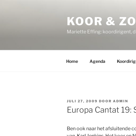
Ga
naar
KOOR & Z
de
inhoud
Mariette Effing: koordirigent, 
Home
Agenda
Koordirig
GEPLAATST
JULI 27, 2009
DOOR
ADMIN
OP
Europa Cantat 19: 
Ben ook naar het afsluitende 
van
Karl Jenkins
. Het koor en