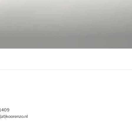
 1409
(at)koorenzo.nl