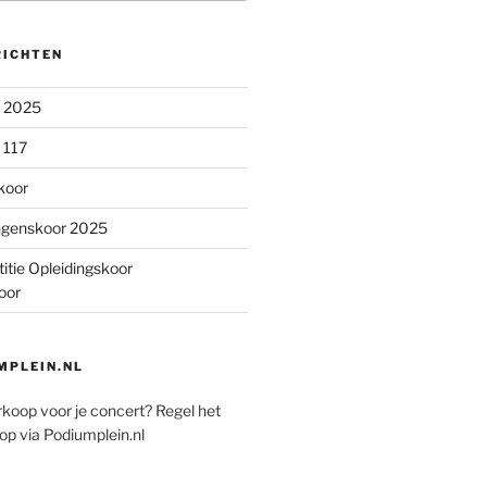
RICHTEN
n 2025
 117
koor
ngenskoor 2025
itie Opleidingskoor
oor
PLEIN.NL
rkoop voor je concert? Regel het
op via Podiumplein.nl