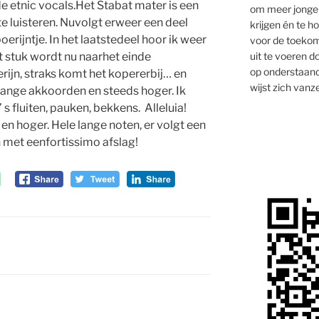
e etnic vocals.Het Stabat mater is een
om meer jongen
 luisteren. Nuvolgt erweer een deel
krijgen én te 
rijntje. In het laatstedeel hoor ik weer
voor de toekom
uit te voeren d
t stuk wordt nu naarhet einde
op onderstaand
ijn, straks komt het kopererbij… en
wijst zich vanze
 lange akkoorden en steeds hoger. Ik
fluiten, pauken, bekkens. Alleluia!
en hoger. Hele lange noten, er volgt een
n met eenfortissimo afslag!