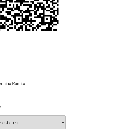
Annina Romita
N