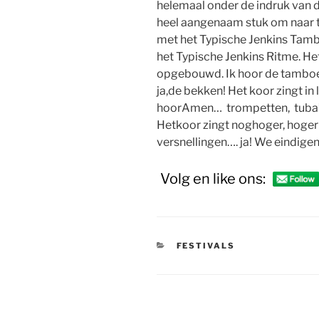
helemaal onder de indruk van d
heel aangenaam stuk om naar te
met het Typische Jenkins Tamboe
het Typische Jenkins Ritme. He
opgebouwd. Ik hoor de tamboer
ja,de bekken! Het koor zingt in
hoorAmen… trompetten, tuba’ s 
Hetkoor zingt noghoger, hoger 
versnellingen…. ja! We eindige
Volg en like ons:
CATEGORIEËN
FESTIVALS