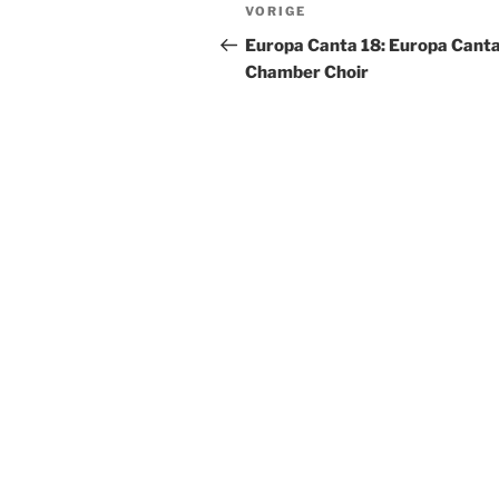
Bericht
Vorig
VORIGE
navigatie
bericht
Europa Canta 18: Europa Cant
Chamber Choir