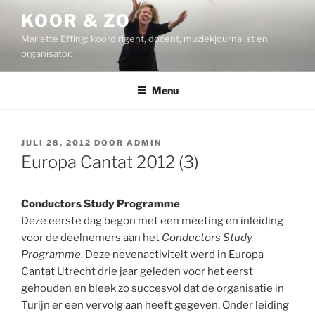
Ga
KOOR & ZO
naar
Mariette Effing: koordirigent, docent, muziekjournalist en
de
organisator.
inhoud
Menu
GEPLAATST
JULI 28, 2012
DOOR
ADMIN
OP
Europa Cantat 2012 (3)
Conductors Study Programme
Deze eerste dag begon met een meeting en inleiding
voor de deelnemers aan het
Conductors Study
Programme
. Deze nevenactiviteit werd in Europa
Cantat Utrecht drie jaar geleden voor het eerst
gehouden en bleek zo succesvol dat de organisatie in
Turijn er een vervolg aan heeft gegeven. Onder leiding