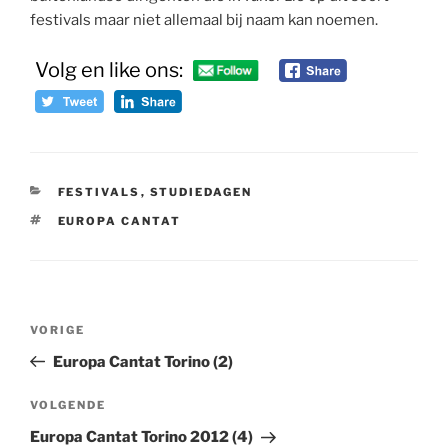
festivals maar niet allemaal bij naam kan noemen.
Volg en like ons:
CATEGORIEËN
FESTIVALS
,
STUDIEDAGEN
TAGS
EUROPA CANTAT
Bericht
Vorig
VORIGE
navigatie
bericht
Europa Cantat Torino (2)
Volgend
VOLGENDE
bericht
Europa Cantat Torino 2012 (4)