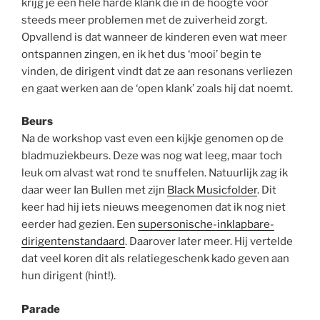
krijg je een hele harde klank die in de hoogte voor
steeds meer problemen met de zuiverheid zorgt.
Opvallend is dat wanneer de kinderen even wat meer
ontspannen zingen, en ik het dus ‘mooi’ begin te
vinden, de dirigent vindt dat ze aan resonans verliezen
en gaat werken aan de ‘open klank’ zoals hij dat noemt.
Beurs
Na de workshop vast even een kijkje genomen op de
bladmuziekbeurs. Deze was nog wat leeg, maar toch
leuk om alvast wat rond te snuffelen. Natuurlijk zag ik
daar weer Ian Bullen met zijn
Black Musicfolder
. Dit
keer had hij iets nieuws meegenomen dat ik nog niet
eerder had gezien. Een
supersonische-inklapbare-
dirigentenstandaard
. Daarover later meer. Hij vertelde
dat veel koren dit als relatiegeschenk kado geven aan
hun dirigent (hint!).
Parade