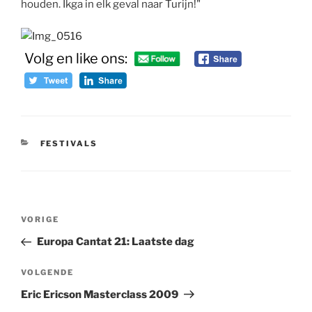
houden. Ikga in elk geval naar Turijn!"
Volg en like ons:
CATEGORIEËN
FESTIVALS
Bericht
Vorig
VORIGE
navigatie
bericht
Europa Cantat 21: Laatste dag
Volgend
VOLGENDE
bericht
Eric Ericson Masterclass 2009