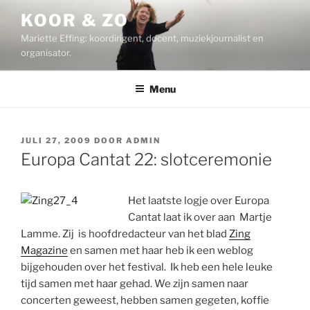
Ga
KOOR & ZO
naar
Mariette Effing: koordirigent, docent, muziekjournalist en
de
organisator.
inhoud
Menu
GEPLAATST
JULI 27, 2009
DOOR
ADMIN
OP
Europa Cantat 22: slotceremonie
Het laatste logje over Europa
Cantat laat ik over aan Martje
Lamme. Zij is hoofdredacteur van het blad
Zing
Magazine
en samen met haar heb ik een weblog
bijgehouden over het festival. Ik heb een hele leuke
tijd samen met haar gehad. We zijn samen naar
concerten geweest, hebben samen gegeten, koffie