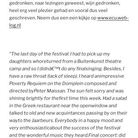
gedronken, naar lezingen geweest, wijn gedronken,
heel erg veel plezier gehad en vooral dus veel
geschreven. Neem dus een een kijkje op
www.ecu.web-
log.nl
"The last day of the festival: I had to pick up my
daughters whoreturned from a Buitenkunst theatre
camp and so I didnâ€™t do any finalsinging. Besides, I
have a raw throat (lack of sleep). I heard animpressive
Poverty Requiem on the Domplein composed and
directed byPeter Maissan. The sun felt sorry and was
shining brightly for thefirst time this week. Had a salad
in the Greek restaurant near the openwindow and
talked to old and new acquintances passing by on their
wayto the Jaarbeurs. Everybody in a happy mood and
very enthousiasticabout the success of the festival
and the wonderful music they heard.Final concert: did