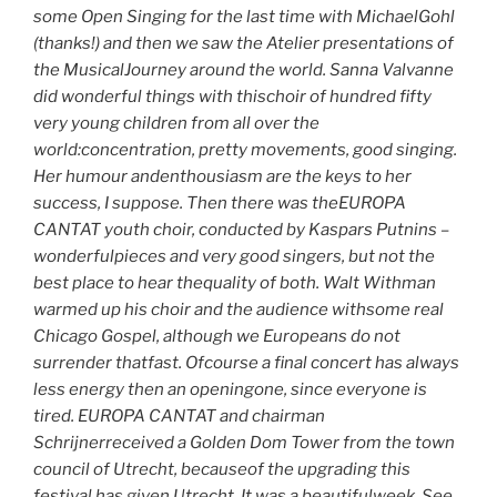
some Open Singing for the last time with MichaelGohl
(thanks!) and then we saw the Atelier presentations of
the MusicalJourney around the world. Sanna Valvanne
did wonderful things with thischoir of hundred fifty
very young children from all over the
world:concentration, pretty movements, good singing.
Her humour andenthousiasm are the keys to her
success, I suppose. Then there was theEUROPA
CANTAT youth choir, conducted by Kaspars Putnins –
wonderfulpieces and very good singers, but not the
best place to hear thequality of both. Walt Withman
warmed up his choir and the audience withsome real
Chicago Gospel, although we Europeans do not
surrender thatfast. Ofcourse a final concert has always
less energy then an openingone, since everyone is
tired. EUROPA CANTAT and chairman
Schrijnerreceived a Golden Dom Tower from the town
council of Utrecht, becauseof the upgrading this
festival has given Utrecht. It was a beautifulweek. See