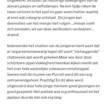
uitgewerkt. Inclusief de houterige bewegingen van de
atavars,pasjes en zelfsdansjes. Na een tijdje raken de
twee verloren in het spel en gaan weerchatten waarbij
al snel wat onbegrip ontstaat . De jongen kan
deemoties van het meisje niet volgen….meisje voelt
zich eenzaam, wil van deze aardbodem verdwijnen…
drama!
Iedereendie het chatten van de jongeren kent weet dat
er nogal eensmeewarig tegen dit soort "nietzeggende"
chatsessie aan wordt gekeken.Maar wie door deze
schijnbare oppervlakkigheid heenkan kijken merkt dat
het over hele wezenlijke volwassen emotiesgaat.
Samen met de muziek van Purcell werd dit een erg
ontroerendgeheel. Prachtig! En dit alles werd
uitgevoerd door hele jonge mensen: goed gezongen en
goed gespeeld. Het publiek was erg enthousiast en het
applaus duurde dan ook erg lang.