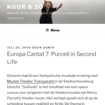
Ga
KOOR & ZO
naar
Mariette Effing: koordirigent, docent, muziekjournalist en
de
organisator.
inhoud
Menu
GEPLAATST
JULI 20, 2009
DOOR
ADMIN
OP
Europa Cantat 7: Purcell in Second
Life
Gisteren had ik een fantastische muzikale ervaring met
Muziek Theater Transparant
in de Stadsschouwburg
Utrecht. "Solitude" is het resultaat van een opera
cursus voor jongeren met de theatermuziek van Henry
Purcell’s theater music. Het verhaal speelt zich af op de
scheiding tussen realiteit en fictie. De thema in