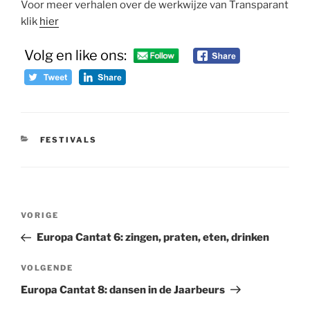
Voor meer verhalen over de werkwijze van Transparant
klik
hier
Volg en like ons:
CATEGORIEËN
FESTIVALS
Bericht
Vorig
VORIGE
navigatie
bericht
Europa Cantat 6: zingen, praten, eten, drinken
Volgend
VOLGENDE
bericht
Europa Cantat 8: dansen in de Jaarbeurs