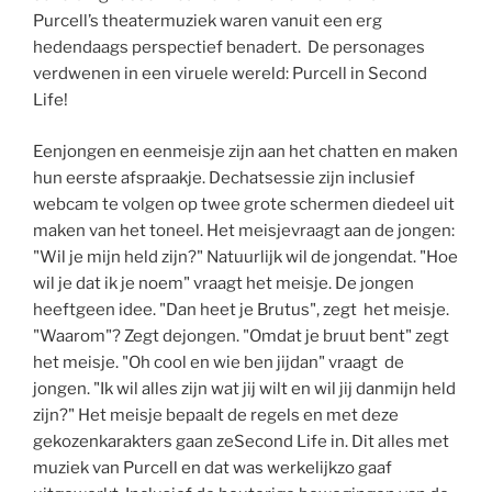
Purcell’s theatermuziek waren vanuit een erg
hedendaags perspectief benadert. De personages
verdwenen in een viruele wereld: Purcell in Second
Life!
Eenjongen en eenmeisje zijn aan het chatten en maken
hun eerste afspraakje. Dechatsessie zijn inclusief
webcam te volgen op twee grote schermen diedeel uit
maken van het toneel. Het meisjevraagt aan de jongen:
"Wil je mijn held zijn?" Natuurlijk wil de jongendat. "Hoe
wil je dat ik je noem" vraagt het meisje. De jongen
heeftgeen idee. "Dan heet je Brutus", zegt het meisje.
"Waarom"? Zegt dejongen. "Omdat je bruut bent" zegt
het meisje. "Oh cool en wie ben jijdan" vraagt de
jongen. "Ik wil alles zijn wat jij wilt en wil jij danmijn held
zijn?" Het meisje bepaalt de regels en met deze
gekozenkarakters gaan zeSecond Life in. Dit alles met
muziek van Purcell en dat was werkelijkzo gaaf