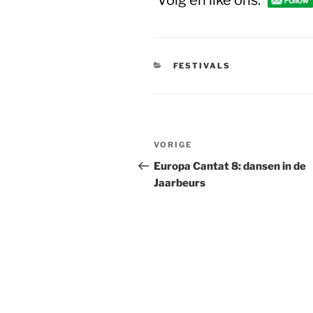
Volg en like ons:
CATEGORIEËN
FESTIVALS
Bericht
Vorig
VORIGE
navigatie
bericht
Europa Cantat 8: dansen in de
Jaarbeurs