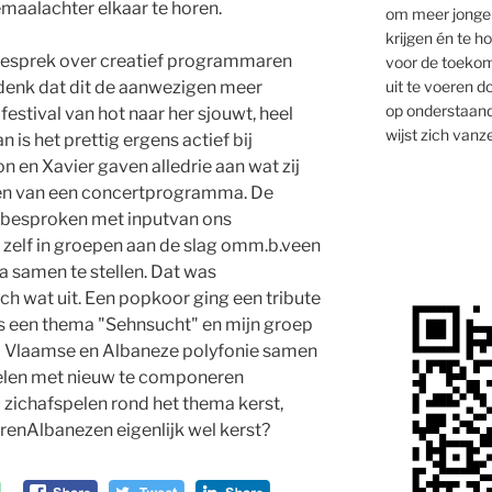
lemaalachter elkaar te horen.
om meer jongen
krijgen én te 
gesprek over creatief programmaren
voor de toekom
uit te voeren d
 denk dat dit de aanwezigen meer
op onderstaand
festival van hot naar her sjouwt, heel
wijst zich vanze
n is het prettig ergens actief bij
n en Xavier gaven alledrie aan wat zij
en van een concertprogramma. De
 besproken met inputvan ons
zelf in groepen aan de slag omm.b.veen
 samen te stellen. Dat was
h wat uit. Een popkoor ging een tribute
s een thema "Sehnsucht" en mijn groep
 Vlaamse en Albaneze polyfonie samen
elen met nieuw te componeren
u zichafspelen rond het thema kerst,
ierenAlbanezen eigenlijk wel kerst?