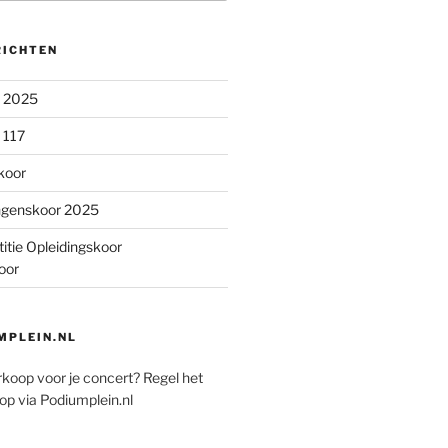
RICHTEN
n 2025
 117
koor
ngenskoor 2025
itie Opleidingskoor
oor
PLEIN.NL
rkoop voor je concert? Regel het
op via Podiumplein.nl