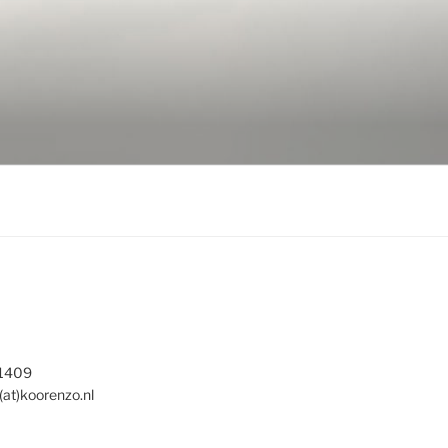
 1409
(at)koorenzo.nl