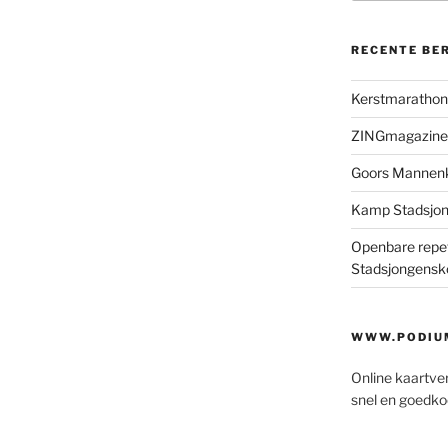
RECENTE BE
Kerstmaratho
ZINGmagazine
Goors Mannen
Kamp Stadsjo
Openbare repet
Stadsjongensk
WWW.PODIUM
Online kaartve
snel en goedko