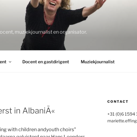
O
docent, muziekjournalist en organisator.
ent
Docent en gastdirigent
Muziekjournalist
CONTACT
rst in AlbaniÃ«
+31 (0)6 1594
mariette.effing
ng with children andyouth choirs"
 daarna geluisterd naar Hans Leenders