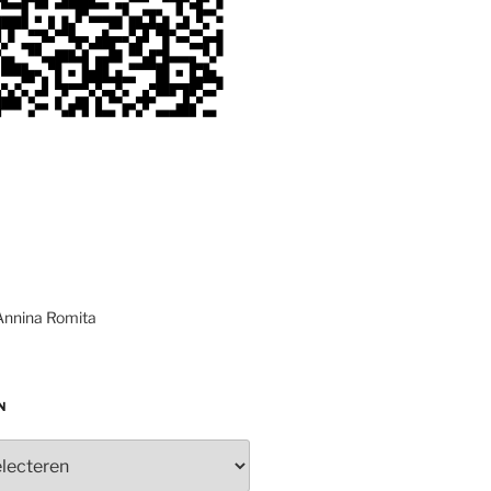
Annina Romita
N