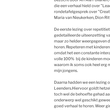
die een verhaal hield over "Le
rondetafelgesprek over "Crea
Maria van Nieukerken, Dion Ri
De eerste lezing over repetiti
gedetailleerde uiteenzetting van
maar zo helder weergegeven d
horen. Repeteren met kinderen
omdat het een constante intera
volle 100% bij de kinderen moet 
waarom ik soms ook heel erg m
mijn jongens.
Daarna hadden we een lezing o
Leenders.Hiervoor goldt hetzelf
toch wel de behoefte gehad aa
onderwerp wel geschikt gewees
goed verhaal te horen. Weer gi