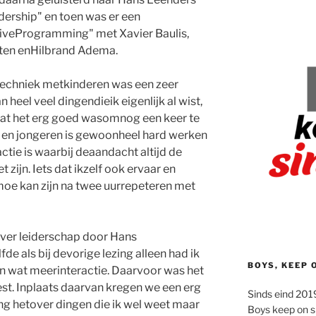
adership" en toen was er een
tiveProgramming" met Xavier Baulis,
tten enHilbrand Adema.
etechniek metkinderen was een zeer
 heel veel dingendieik eigenlijk al wist,
at het erg goed wasomnog een keer te
 en jongeren is gewoonheel hard werken
ctie is waarbij deaandacht altijd de
zijn. Iets dat ikzelf ook ervaar en
oe kan zijn na twee uurrepeteren met
ver leiderschap door Hans
de als bij devorige lezing alleen had ik
BOYS, KEEP 
n wat meerinteractie. Daarvoor was het
t. Inplaats daarvan kregen we een erg
Sinds eind 2019
ng hetover dingen die ik wel weet maar
Boys keep on s