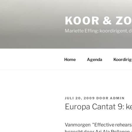
Ga
naar
KOOR & Z
de
inhoud
Mariette Effing: koordirigent, 
Home
Agenda
Koordirig
GEPLAATST
JULI 20, 2009
DOOR
ADMIN
OP
Europa Cantat 9: ke
Vanmorgen "Effective rehearsi
bezocht door Ari Ala Pollanen,