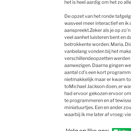
het is heel aardig om het zo al
De opzet van het ronde tafgel
wasveel meer interactief en ik
aanspreekt.Zeker als je op zo’n 
veel aanhet luisteren bent en da
betrokkente worden. Maria, Dio
vanbelang vonden bij het mak
verschillendeopzetten werden
aanwezigen. Daarna gingen we 
aantal cd’s een kort programma
nietmakkelijk maar er kwam toc
toMichael Jackson doen, er wa
had ervoor gekozen ervoor om
te programmeren en af tewiss
miniatuurtjes. Een en ander zo
waarbij ik me later af vroeg: v