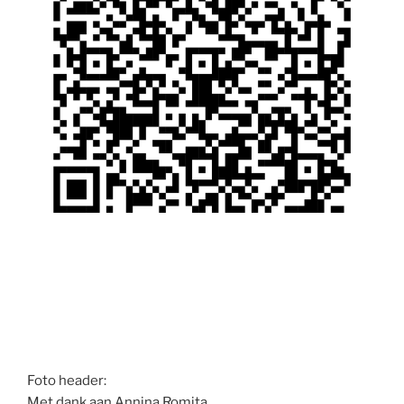
Foto header:
Met dank aan Annina Romita