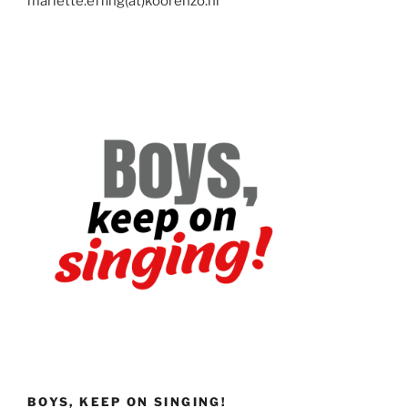
mariette.effing(at)koorenzo.nl
BOYS, KEEP ON SINGING!