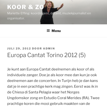
Ga
KOOR & ZO
naar
Mariette Effing: koordirigent, docent, muziekjournalist en
de
organisator.
inhoud
Menu
GEPLAATST
JULI 29, 2012
DOOR
ADMIN
OP
Europa Cantat Torino 2012 (5)
Je kunt aan Europa Cantat deelnemen als koor of als
individuele zanger. Doe je als koor mee dan kun je ook
deelnemen aan de concerten. In Turijn heb je dan kans
dat je in een prachtige kerk mag zingen. Eerst was ik in
de Chiesa di Santa Pelagia waar het Norges
Ungdomskor zong en Estudio Coral Merides (RA). Twee
prachtige koren die mooi gebruik maakten van de