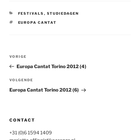
CATEGORIEËN
FESTIVALS
,
STUDIEDAGEN
TAGS
EUROPA CANTAT
Bericht
Vorig
VORIGE
navigatie
bericht
Europa Cantat Torino 2012 (4)
Volgend
VOLGENDE
bericht
Europa Cantat Torino 2012 (6)
CONTACT
+31 (0)6 1594 1409