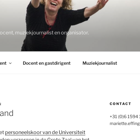
O
docent, muziekjournalist en organisator.
ent
Docent en gastdirigent
Muziekjournalist
CONTACT
N
aand
+31 (0)6 1594
mariette.effing
het
personeelskoor van de Universiteit
den verzorgen in de Grote Zaal van het