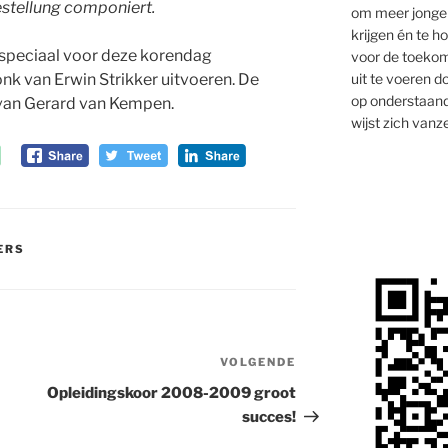
stellung componiert.
om meer jongen
krijgen én te 
 speciaal voor deze korendag
voor de toekom
uit te voeren d
k van Erwin Strikker uitvoeren. De
op onderstaand
 van Gerard van Kempen.
wijst zich vanze
ERS
VOLGENDE
Volgend
bericht
Opleidingskoor 2008-2009 groot
succes!