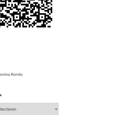
Annina Romita
N