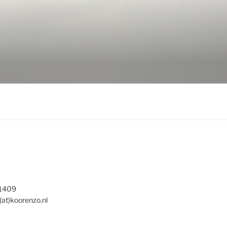
 1409
(at)koorenzo.nl