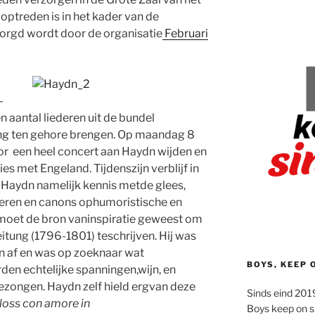
ptreden is in het kader van de
orgd wordt door de organisatie
Februari
-
 aantal liederen uit de bundel
ng ten gehore brengen. Op maandag 8
koor een heel concert aan Haydn wijden en
s met Engeland. Tijdenszijn verblijf in
Haydn namelijk kennis metde glees,
ederen en canons ophumoristische en
moet de bron vaninspiratie geweest om
itung (1796-1801) teschrijven. Hij was
en af en was op zoeknaar wat
BOYS, KEEP 
den echtelijke spanningen,wijn, en
ezongen. Haydn zelf hield ergvan deze
Sinds eind 2019
loss con amore in
Boys keep on s