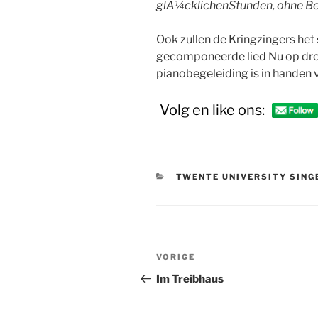
glÃ¼cklichenStunden, ohne Be
Ook zullen de Kringzingers het
gecomponeerde lied Nu op dron
pianobegeleiding is in handen
Volg en like ons:
CATEGORIEËN
TWENTE UNIVERSITY SING
Bericht
Vorig
VORIGE
navigatie
bericht
Im Treibhaus