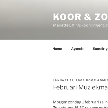
Ga
naar
KOOR & Z
de
inhoud
Mariette Effing: koordirigent, 
Home
Agenda
Koordirig
GEPLAATST
JANUARI 31, 2009
DOOR
ADMI
OP
Februari Muziekm
Morgen zondag 1 februari zal 
Twente
om 15.30 uur een optre