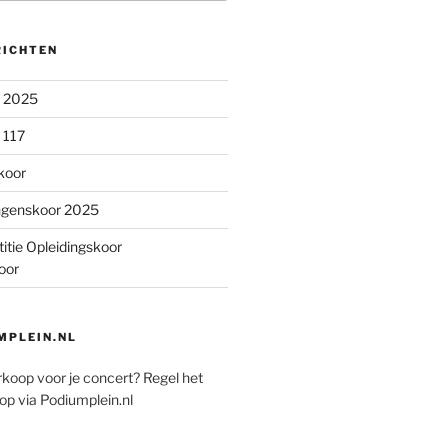
RICHTEN
n 2025
 117
koor
ngenskoor 2025
itie Opleidingskoor
oor
PLEIN.NL
rkoop voor je concert? Regel het
op via Podiumplein.nl