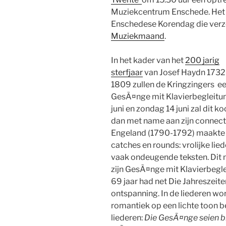
Muziekcentrum Enschede. Het o
Enschedese Korendag die verz
Muziekmaand
.
In het kader van het
200 jarig
sterfjaar
van Josef Haydn 1732
1809 zullen de Kringzingers een
GesÃ¤nge mit Klavierbegleitu
juni en zondag 14 juni zal dit 
dan met name aan zijn connectie
Engeland (1790-1792) maakte 
catches en rounds: vrolijke li
vaak ondeugende teksten. Dit 
zijn GesÃ¤nge mit Klavierbegle
69 jaar had net Die Jahreszeit
ontspanning. In de liederen wor
romantiek op een lichte toon b
liederen:
Die GesÃ¤nge seien b