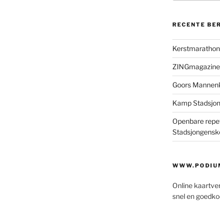
RECENTE BE
Kerstmaratho
ZINGmagazine
Goors Mannen
Kamp Stadsjo
Openbare repet
Stadsjongensk
WWW.PODIUM
Online kaartve
snel en goedko