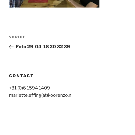
Bericht
Vorig
VORIGE
navigatie
bericht
Foto 29-04-18 20 32 39
CONTACT
+31 (0)6 1594 1409
mariette.effing(at)koorenzo.nl