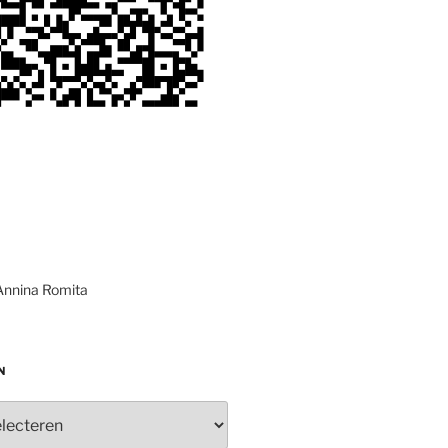
Annina Romita
N