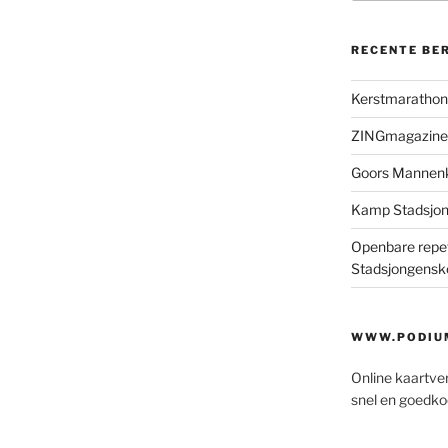
RECENTE BE
Kerstmaratho
ZINGmagazine
Goors Mannen
Kamp Stadsjo
Openbare repet
Stadsjongensk
WWW.PODIUM
Online kaartve
snel en goedko