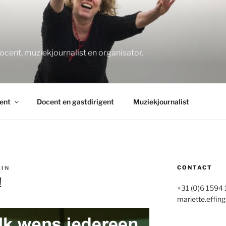
O
docent, muziekjournalist en organisator.
ent
Docent en gastdirigent
Muziekjournalist
CONTACT
IN
!
+31 (0)6 1594
mariette.effing