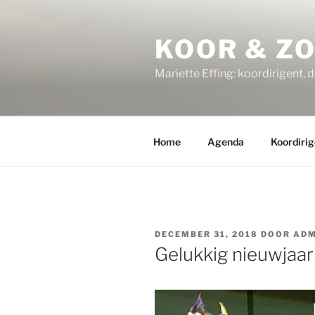
Ga
naar
KOOR & Z
de
inhoud
Mariette Effing: koordirigent, 
Home
Agenda
Koordirig
GEPLAATST
DECEMBER 31, 2018
DOOR
ADM
OP
Gelukkig nieuwjaar