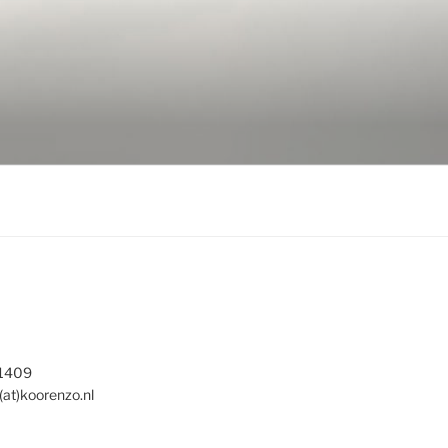
 1409
(at)koorenzo.nl