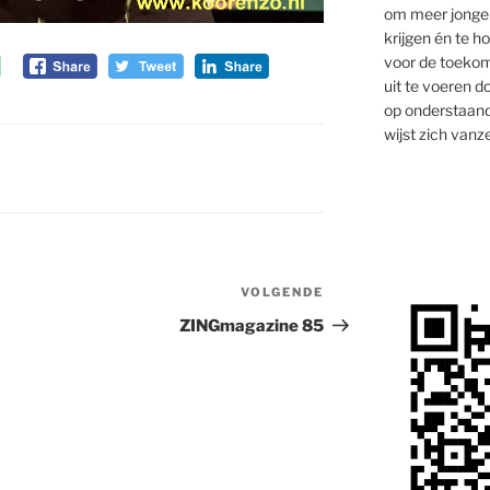
om meer jongen
krijgen én te 
voor de toekom
uit te voeren d
op onderstaand
wijst zich vanze
VOLGENDE
Volgend
bericht
ZINGmagazine 85