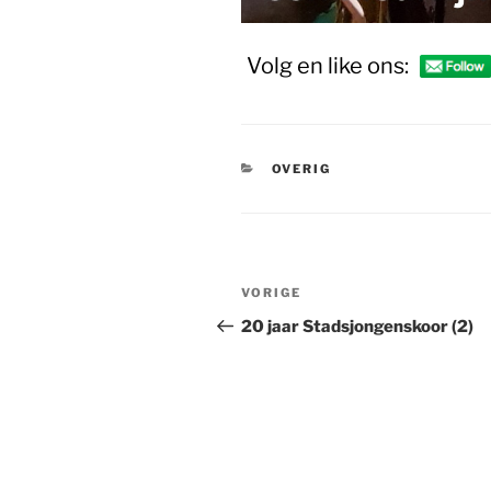
Volg en like ons:
CATEGORIEËN
OVERIG
Bericht
Vorig
VORIGE
navigatie
bericht
20 jaar Stadsjongenskoor (2)