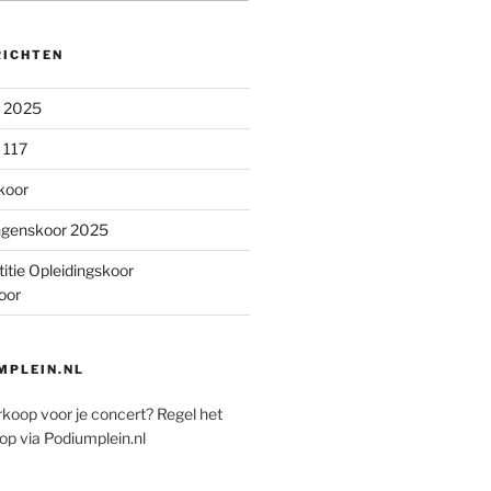
RICHTEN
n 2025
 117
koor
ngenskoor 2025
itie Opleidingskoor
oor
PLEIN.NL
rkoop voor je concert? Regel het
op via Podiumplein.nl