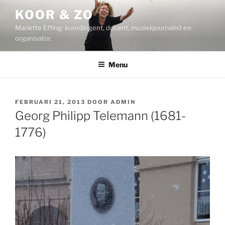
Ga
KOOR & ZO
naar
Mariette Effing: koordirigent, docent, muziekjournalist en
de
organisator.
inhoud
Menu
GEPLAATST
FEBRUARI 21, 2013
DOOR
ADMIN
OP
Georg Philipp Telemann (1681-
1776)