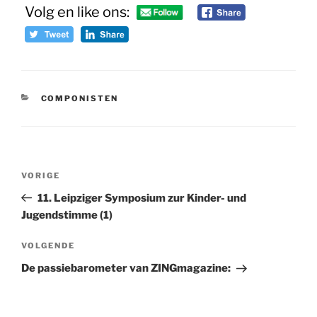
Volg en like ons:
CATEGORIEËN
COMPONISTEN
Bericht
Vorig
VORIGE
navigatie
bericht
11. Leipziger Symposium zur Kinder- und
Jugendstimme (1)
Volgend
VOLGENDE
bericht
De passiebarometer van ZINGmagazine: