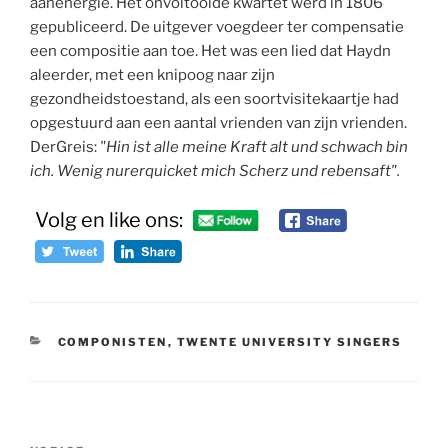
aanenergie. Het onvoltooide kwartet werd in 1806
gepubliceerd. De uitgever voegdeer ter compensatie
een compositie aan toe. Het was een lied dat Haydn
aleerder, met een knipoog naar zijn
gezondheidstoestand, als een soortvisitekaartje had
opgestuurd aan een aantal vrienden van zijn vrienden.
DerGreis:
"Hin ist alle meine Kraft alt und schwach bin
ich. Wenig nurerquicket mich Scherz und rebensaft".
Volg en like ons:
CATEGORIEËN
COMPONISTEN
,
TWENTE UNIVERSITY SINGERS
Bericht