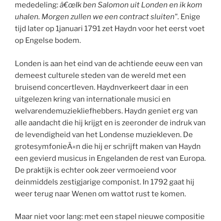
mededeling:
â€œIk ben Salomon uit Londen en ik kom
uhalen. Morgen zullen we een contract sluiten".
Enige
tijd later op 1januari 1791 zet Haydn voor het eerst voet
op Engelse bodem.
Londen is aan het eind van de achtiende eeuw een van
demeest culturele steden van de wereld met een
bruisend concertleven. Haydnverkeert daar in een
uitgelezen kring van internationale musici en
welvarendemuziekliefhebbers. Haydn geniet erg van
alle aandacht die hij krijgt en is zeeronder de indruk van
de levendigheid van het Londense muziekleven. De
grotesymfonieÃ«n die hij er schrijft maken van Haydn
een gevierd musicus in Engelanden de rest van Europa.
De praktijk is echter ook zeer vermoeiend voor
deinmiddels zestigjarige componist. In 1792 gaat hij
weer terug naar Wenen om wattot rust te komen.
Maar niet voor lang: met een stapel nieuwe compositie