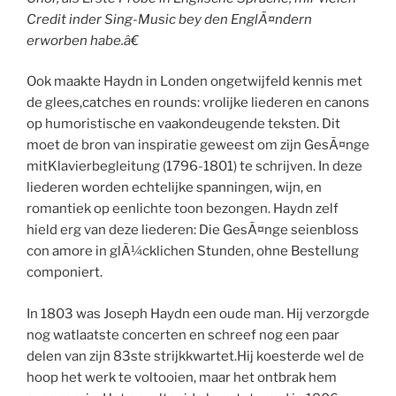
Credit inder Sing-Music bey den EnglÃ¤ndern
erworben habe.â€
Ook maakte Haydn in Londen ongetwijfeld kennis met
de glees,catches en rounds: vrolijke liederen en canons
op humoristische en vaakondeugende teksten. Dit
moet de bron van inspiratie geweest om zijn GesÃ¤nge
mitKlavierbegleitung (1796-1801) te schrijven. In deze
liederen worden echtelijke spanningen, wijn, en
romantiek op eenlichte toon bezongen. Haydn zelf
hield erg van deze liederen: Die GesÃ¤nge seienbloss
con amore in glÃ¼cklichen Stunden, ohne Bestellung
componiert.
In 1803 was Joseph Haydn een oude man. Hij verzorgde
nog watlaatste concerten en schreef nog een paar
delen van zijn 83ste strijkkwartet.Hij koesterde wel de
hoop het werk te voltooien, maar het ontbrak hem