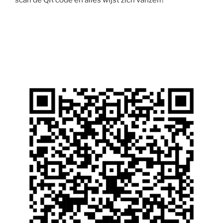
scan de QR code en alles wijst zich vanzelf!