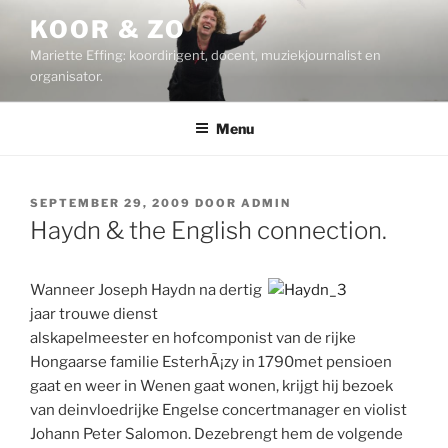
Ga
KOOR & ZO
naar
Mariette Effing: koordirigent, docent, muziekjournalist en
de
organisator.
inhoud
Menu
GEPLAATST
SEPTEMBER 29, 2009
DOOR
ADMIN
OP
Haydn & the English connection.
Wanneer Joseph Haydn na dertig
jaar trouwe dienst
alskapelmeester en hofcomponist van de rijke
Hongaarse familie EsterhÃ¡zy in 1790met pensioen
gaat en weer in Wenen gaat wonen, krijgt hij bezoek
van deinvloedrijke Engelse concertmanager en violist
Johann Peter Salomon. Dezebrengt hem de volgende