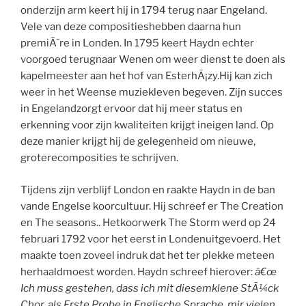
onderzijn arm keert hij in 1794 terug naar Engeland.
Vele van deze compositieshebben daarna hun
premiÃ¨re in Londen. In 1795 keert Haydn echter
voorgoed terugnaar Wenen om weer dienst te doen als
kapelmeester aan het hof van EsterhÃ¡zy.Hij kan zich
weer in het Weense muziekleven begeven. Zijn succes
in Engelandzorgt ervoor dat hij meer status en
erkenning voor zijn kwaliteiten krijgt ineigen land. Op
deze manier krijgt hij de gelegenheid om nieuwe,
groterecomposities te schrijven.
Tijdens zijn verblijf London en raakte Haydn in de ban
vande Engelse koorcultuur. Hij schreef er The Creation
en The seasons.. Hetkoorwerk The Storm werd op 24
februari 1792 voor het eerst in Londenuitgevoerd. Het
maakte toen zoveel indruk dat het ter plekke meteen
herhaaldmoest worden. Haydn schreef hierover:
â€œ
Ich muss gestehen, dass ich mit diesemklene StÃ¼ck
Chor, als Erste Probe in Englische Sprache, mir vielen