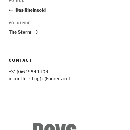
Vorig
VORIGE
navigatie
bericht
Das Rheingold
Volgend
VOLGENDE
bericht
The Storm
CONTACT
+31 (0)6 1594 1409
mariette.effing(at)koorenzo.nl