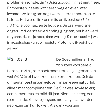
problemen zorgde. Bij
In Dulci Jubilo
ging het niet meer.
Er moesten ineens wat heren weg en even later
kwamen ze terug om nog twee andere tenoren op te
halen… Het werd flink onrustig en ik besloot
O du
frÃ¶liche
voor gezien te houden. De zaal werd snel
opgeruimd, de sfeerverlichting ging aan, het bier werd
opgehaald… en ja hoor, daar was hij: Sinterklaas! Hij was
in gezelschap van de mooiste Pieten die ik ooit heb
gezien.
De Goedheiligman had
zich goed voorbereid.
Lezend in zijn grote boek moesten alle jongemannen
wel Ã©Ã©n of twee keer naar voren komen. Ook de
dirigent moest er aan geloven, maar kreeg natuurlijk
alleen maar complimenten. De Sint was sowieso erg
complimenteus en mild dit jaar. Niemand kreeg een
reprimande. Zelfs de jongens met lang haar werden
geprezen om hun lokken. Als dank voor zijn