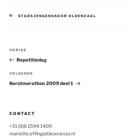
CATEGORIEËN
STADSJONGENSKOOR OLDENZAAL
Bericht
Vorig
VORIGE
navigatie
bericht
Repetitiedag
Volgend
VOLGENDE
bericht
Kerstmarathon 2009 deel 1
CONTACT
+31 (0)6 1594 1409
mariette.effing(at)koorenzo.nl