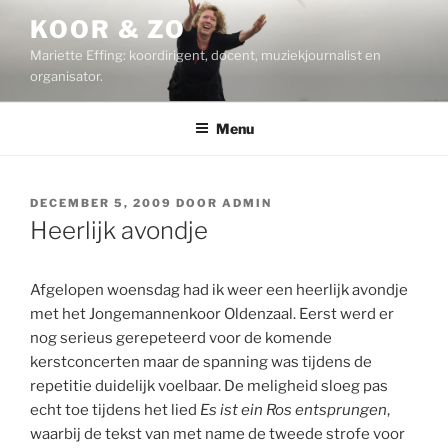
Ga
KOOR & ZO
naar
Mariette Effing: koordirigent, docent, muziekjournalist en
de
organisator.
inhoud
Menu
GEPLAATST
DECEMBER 5, 2009
DOOR
ADMIN
OP
Heerlijk avondje
Afgelopen woensdag had ik weer een heerlijk avondje
met het Jongemannenkoor Oldenzaal. Eerst werd er
nog serieus gerepeteerd voor de komende
kerstconcerten maar de spanning was tijdens de
repetitie duidelijk voelbaar. De meligheid sloeg pas
echt toe tijdens het lied
Es ist ein Ros entsprungen
,
waarbij de tekst van met name de tweede strofe voor