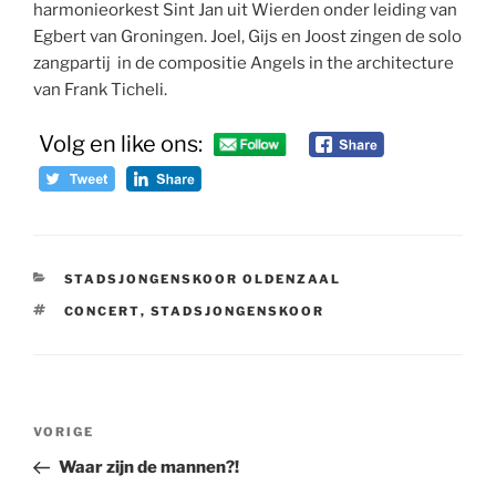
harmonieorkest Sint Jan uit Wierden onder leiding van
Egbert van Groningen. Joel, Gijs en Joost zingen de solo
zangpartij in de compositie Angels in the architecture
van Frank Ticheli.
Volg en like ons:
CATEGORIEËN
STADSJONGENSKOOR OLDENZAAL
TAGS
CONCERT
,
STADSJONGENSKOOR
Bericht
Vorig
VORIGE
navigatie
bericht
Waar zijn de mannen?!