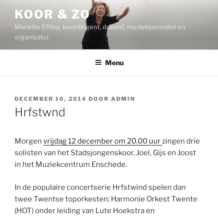
Ga
KOOR & ZO
naar
Mariette Effing: koordirigent, docent, muziekjournalist en
de
organisator.
inhoud
Menu
GEPLAATST
DECEMBER 10, 2014
DOOR
ADMIN
OP
Hrfstwnd
Morgen
vrijdag 12 december om 20.00 uur
zingen drie
solisten van het Stadsjongenskoor, Joel, Gijs en Joost
in het Muziekcentrum Enschede.
In de populaire concertserie Hrfstwind spelen dan
twee Twentse toporkesten; Harmonie Orkest Twente
(HOT) onder leiding van Lute Hoekstra en