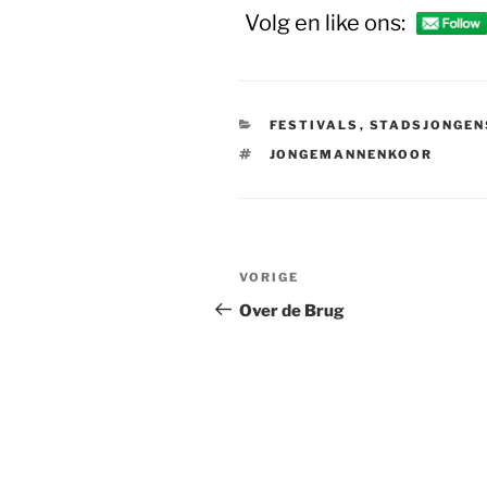
Volg en like ons:
CATEGORIEËN
FESTIVALS
,
STADSJONGEN
TAGS
JONGEMANNENKOOR
Bericht
Vorig
VORIGE
navigatie
bericht
Over de Brug