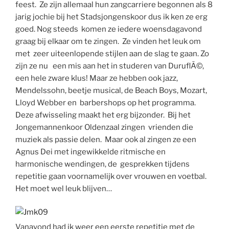
feest. Ze zijn allemaal hun zangcarriere begonnen als 8
jarig jochie bij het Stadsjongenskoor dus ik ken ze erg
goed. Nog steeds komen ze iedere woensdagavond
graag bij elkaar om te zingen. Ze vinden het leuk om
met zeer uiteenlopende stijlen aan de slag te gaan. Zo
zijn ze nu een mis aan het in studeren van DuruflÃ©,
een hele zware klus! Maar ze hebben ook jazz,
Mendelssohn, beetje musical, de Beach Boys, Mozart,
Lloyd Webber en barbershops op het programma.
Deze afwisseling maakt het erg bijzonder. Bij het
Jongemannenkoor Oldenzaal zingen vrienden die
muziek als passie delen. Maar ook al zingen ze een
Agnus Dei met ingewikkelde ritmische en
harmonische wendingen, de gesprekken tijdens
repetitie gaan voornamelijk over vrouwen en voetbal.
Het moet wel leuk blijven…
Vanavond had ik weer een eerste repetitie met de