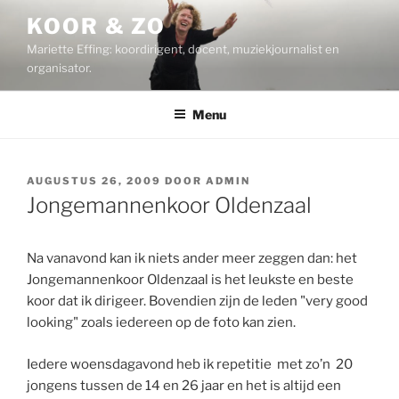
Ga
KOOR & ZO
naar
Mariette Effing: koordirigent, docent, muziekjournalist en
de
organisator.
inhoud
Menu
GEPLAATST
AUGUSTUS 26, 2009
DOOR
ADMIN
OP
Jongemannenkoor Oldenzaal
Na vanavond kan ik niets ander meer zeggen dan: het
Jongemannenkoor Oldenzaal is het leukste en beste
koor dat ik dirigeer. Bovendien zijn de leden "very good
looking" zoals iedereen op de foto kan zien.
Iedere woensdagavond heb ik repetitie met zo’n 20
jongens tussen de 14 en 26 jaar en het is altijd een