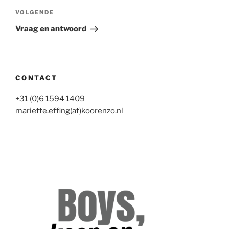
Volgend
VOLGENDE
bericht
Vraag en antwoord
CONTACT
+31 (0)6 1594 1409
mariette.effing(at)koorenzo.nl