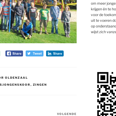
om meer jongen
krijgen én te 
voor de toekom
uit te voeren d
op onderstaand
wijst zich vanze
OR OLDENZAAL
SJONGENSKOOR
,
ZINGEN
VOLGENDE
Volgend