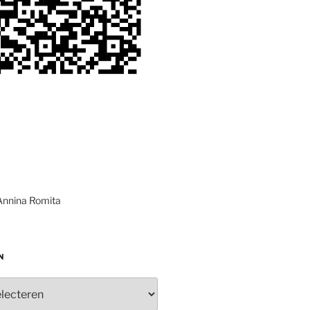
Annina Romita
N