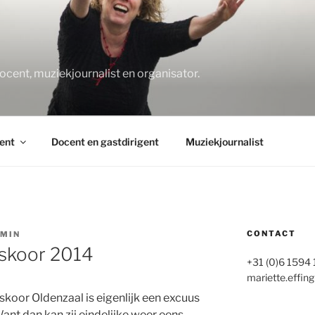
O
docent, muziekjournalist en organisator.
ent
Docent en gastdirigent
Muziekjournalist
CONTACT
MIN
skoor 2014
+31 (0)6 1594
mariette.effing
koor Oldenzaal is eigenlijk een excuus
Want dan kan zij eindelijke weer eens