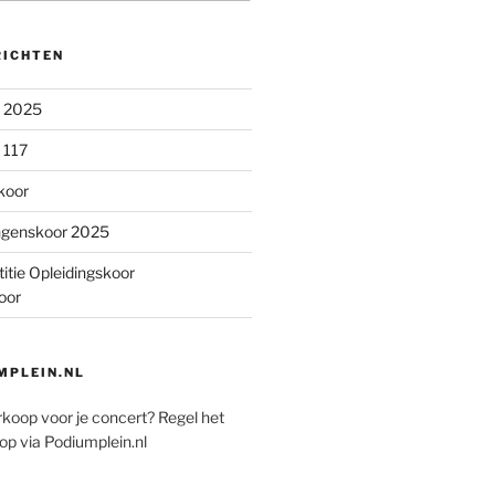
RICHTEN
n 2025
 117
koor
ngenskoor 2025
itie Opleidingskoor
oor
PLEIN.NL
rkoop voor je concert? Regel het
op via Podiumplein.nl