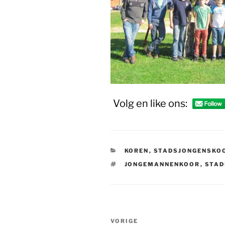
Volg en like ons:
CATEGORIEËN
KOREN
,
STADSJONGENSKO
TAGS
JONGEMANNENKOOR
,
STAD
Bericht
Vorig
VORIGE