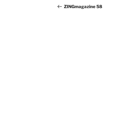
navigatie
bericht
ZINGmagazine 58