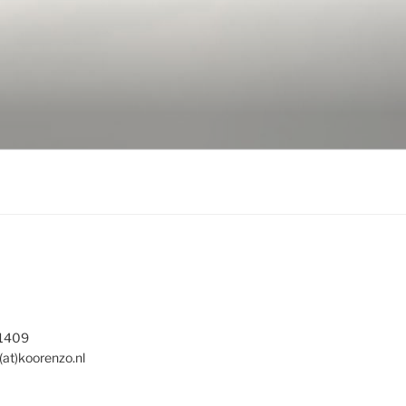
 1409
(at)koorenzo.nl