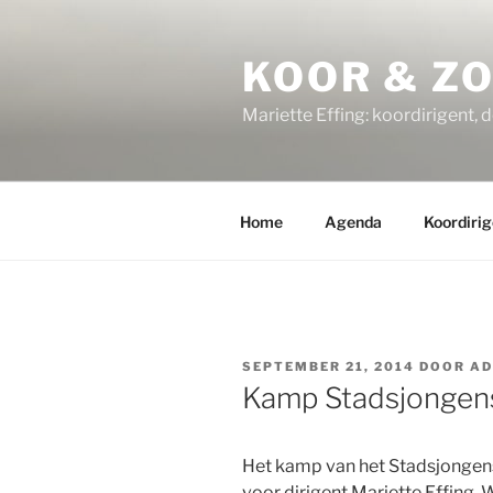
Ga
naar
KOOR & Z
de
inhoud
Mariette Effing: koordirigent, 
Home
Agenda
Koordirig
GEPLAATST
SEPTEMBER 21, 2014
DOOR
AD
OP
Kamp Stadsjongen
Het kamp van het Stadsjongens
voor dirigent Mariette Effing. 