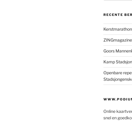
RECENTE BE
Kerstmaratho
ZINGmagazine
Goors Mannen
Kamp Stadsjo
Openbare repet
Stadsjongensk
WWW.PODIUM
Online kaartve
snel en goedko