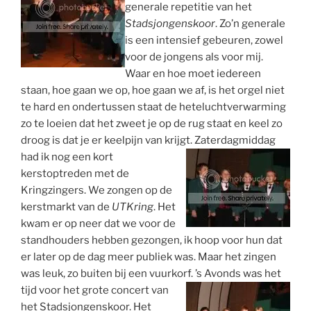
generale repetitie van het
Stadsjongenskoor
. Zo’n generale
is een intensief gebeuren, zowel
voor de jongens als voor mij.
Waar en hoe moet iedereen
staan, hoe gaan we op, hoe gaan we af, is het orgel niet
te hard en ondertussen staat de heteluchtverwarming
zo te loeien dat het zweet je op de rug staat en keel zo
droog is dat je er keelpijn van krijgt.
Zaterdagmiddag
had ik nog een kort
kerstoptreden met de
Kringzingers. We zongen op de
kerstmarkt van de
UTKring
. Het
kwam er op neer dat we voor de
standhouders hebben gezongen, ik hoop voor hun dat
er later op de dag meer publiek was. Maar het zingen
was leuk, zo buiten bij een vuurkorf.
’s Avonds was het
tijd voor het grote concert van
het Stadsjongenskoor. Het