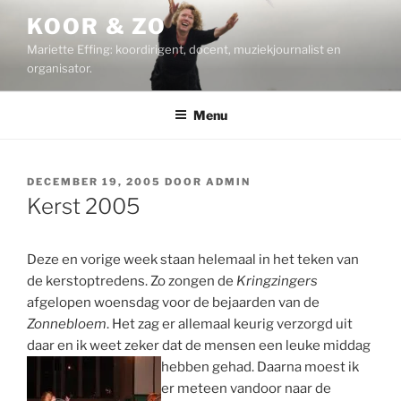
Ga
KOOR & ZO
naar
Mariette Effing: koordirigent, docent, muziekjournalist en
de
organisator.
inhoud
Menu
GEPLAATST
DECEMBER 19, 2005
DOOR
ADMIN
OP
Kerst 2005
Deze en vorige week staan helemaal in het teken van
de kerstoptredens. Zo zongen de
Kringzingers
afgelopen woensdag voor de bejaarden van de
Zonnebloem
. Het zag er allemaal keurig verzorgd uit
daar en ik weet zeker dat de mensen een leuke middag
hebben gehad.
Daarna moest ik
er meteen vandoor naar de