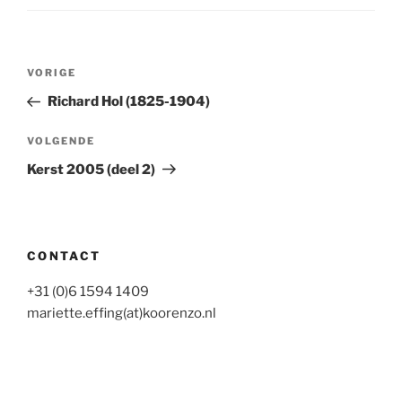
Bericht
Vorig
VORIGE
navigatie
bericht
Richard Hol (1825-1904)
Volgend
VOLGENDE
bericht
Kerst 2005 (deel 2)
CONTACT
+31 (0)6 1594 1409
mariette.effing(at)koorenzo.nl