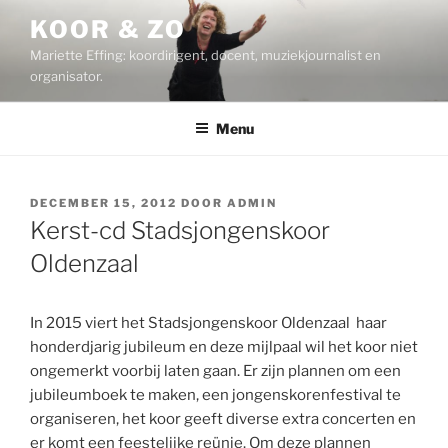
Ga
KOOR & ZO
naar
Mariette Effing: koordirigent, docent, muziekjournalist en
de
organisator.
inhoud
Menu
GEPLAATST
DECEMBER 15, 2012
DOOR
ADMIN
OP
Kerst-cd Stadsjongenskoor
Oldenzaal
In 2015 viert het Stadsjongenskoor Oldenzaal haar
honderdjarig jubileum en deze mijlpaal wil het koor niet
ongemerkt voorbij laten gaan. Er zijn plannen om een
jubileumboek te maken, een jongenskorenfestival te
organiseren, het koor geeft diverse extra concerten en
er komt een feestelijke reünie. Om deze plannen