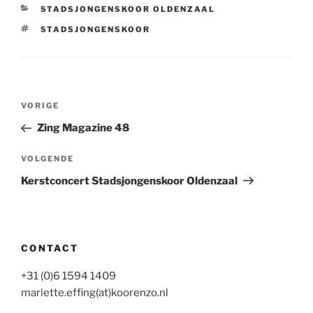
CATEGORIEËN
STADSJONGENSKOOR OLDENZAAL
TAGS
STADSJONGENSKOOR
Bericht
Vorig
VORIGE
navigatie
bericht
Zing Magazine 48
Volgend
VOLGENDE
bericht
Kerstconcert Stadsjongenskoor Oldenzaal
CONTACT
+31 (0)6 1594 1409
mariette.effing(at)koorenzo.nl