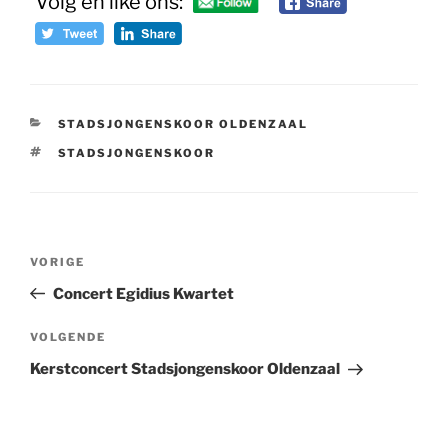
Volg en like ons:
CATEGORIEËN
STADSJONGENSKOOR OLDENZAAL
TAGS
STADSJONGENSKOOR
Bericht
Vorig
VORIGE
navigatie
bericht
Concert Egidius Kwartet
Volgend
VOLGENDE
bericht
Kerstconcert Stadsjongenskoor Oldenzaal