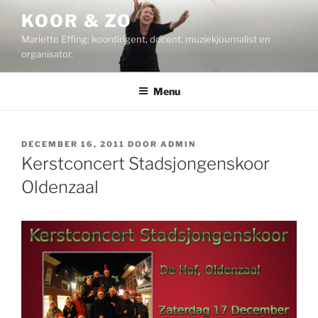
Ga
KOOR & ZO
naar
Mariette Effing: koordirigent, docent, muziekjournalist en
de
organisator.
inhoud
Menu
GEPLAATST
DECEMBER 16, 2011
DOOR
ADMIN
OP
Kerstconcert Stadsjongenskoor
Oldenzaal