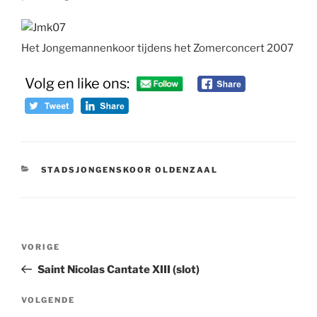
Het Jongemannenkoor tijdens het Zomerconcert 2007
Volg en like ons:
CATEGORIEËN
STADSJONGENSKOOR OLDENZAAL
Bericht
Vorig
VORIGE
navigatie
bericht
Saint Nicolas Cantate XIII (slot)
Volgend
VOLGENDE