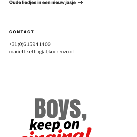
bericht
Oude liedjes in een nieuw jasje
CONTACT
+31 (0)6 1594 1409
mariette.effing(at)koorenzo.nl