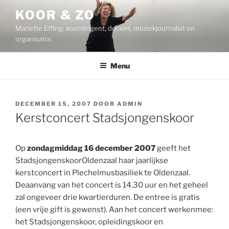
Ga
KOOR & ZO
naar
Mariette Effing: koordirigent, docent, muziekjournalist en
de
organisator.
inhoud
Menu
GEPLAATST
DECEMBER 15, 2007
DOOR
ADMIN
OP
Kerstconcert Stadsjongenskoor
Op
zondagmiddag 16 december 2007
geeft het
StadsjongenskoorOldenzaal haar jaarlijkse
kerstconcert in Plechelmusbasiliek te Oldenzaal.
Deaanvang van het concert is 14.30 uur en het geheel
zal ongeveer drie kwartierduren. De entree is gratis
(een vrije gift is gewenst). Aan het concert werkenmee:
het Stadsjongenskoor, opleidingskoor en