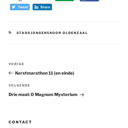
CATEGORIEËN
STADSJONGENSKOOR OLDENZAAL
Bericht
Vorig
VORIGE
navigatie
bericht
Kerstmarathon 11 (en einde)
Volgend
VOLGENDE
bericht
Drie maal: O Magnum Mysterium
CONTACT