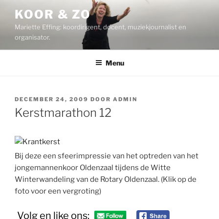
Ga
KOOR & ZO
naar
Mariette Effing: koordirigent, docent, muziekjournalist en
de
organisator.
inhoud
Menu
GEPLAATST
DECEMBER 24, 2009
DOOR
ADMIN
OP
Kerstmarathon 12
Bij deze een sfeerimpressie van het optreden van het
jongemannenkoor Oldenzaal tijdens de Witte
Winterwandeling van de Rotary Oldenzaal. (Klik op de
foto voor een vergroting)
Volg en like ons: