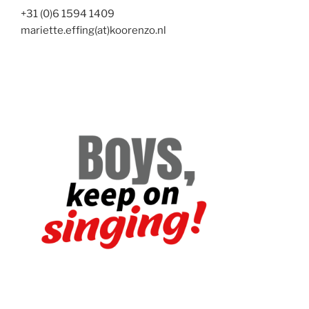
+31 (0)6 1594 1409
mariette.effing(at)koorenzo.nl